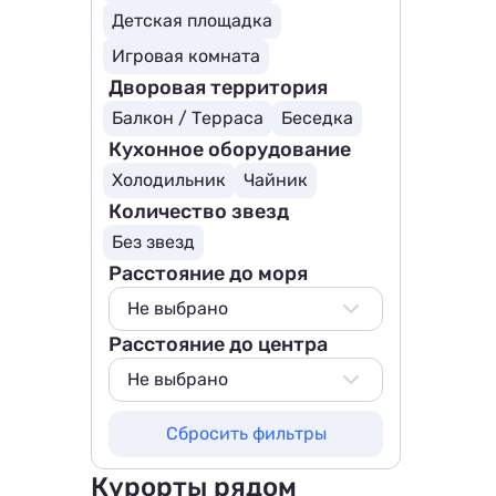
Детская площадка
Игровая комната
Дворовая территория
Балкон / Терраса
Беседка
Кухонное оборудование
Холодильник
Чайник
Количество звезд
Без звезд
Расстояние до моря
Не выбрано
Расстояние до центра
Не выбрано
500 м
Не выбрано
800 м
Не выбрано
Сбросить фильтры
1000 м
800 м
1500 м
1000 м
Курорты рядом