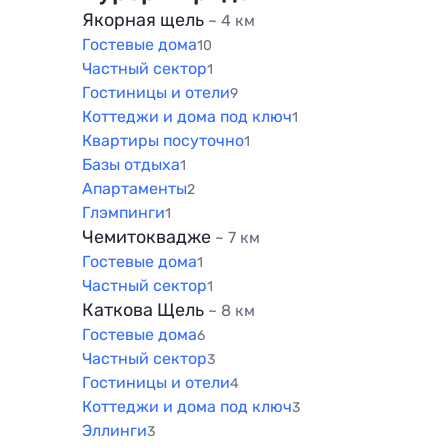
1500 м
Якорная щель
~ 4 км
Гостевые дома
10
Частный сектор
1
Гостиницы и отели
9
Коттеджи и дома под ключ
1
Квартиры посуточно
1
Базы отдыха
1
Апартаменты
2
Глэмпинги
1
Чемитоквадже
~ 7 км
Гостевые дома
1
Частный сектор
1
Каткова Щель
~ 8 км
Гостевые дома
6
Частный сектор
3
Гостиницы и отели
4
Коттеджи и дома под ключ
3
Эллинги
3