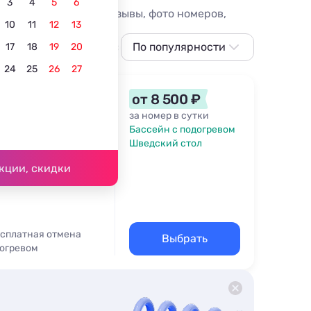
3
4
5
6
 Головинки, цены, отзывы, фото номеров,
10
11
12
13
С питанием
С собственным пляжем
По популярности
Всё вклю
17
18
19
20
24
25
26
27
По популярности
Сначала дешевле
от 8 500 ₽
Сначала дороже
за номер в сутки
Бассейн с подогревом
Ближе к морю
Шведский стол
Ближе к центру
37 м
кции, скидки
По рейтингу
сплатная отмена
Выбрать
догревом
ейн