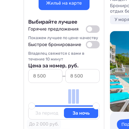
Жильё на карте
Брониро
отдых б
У мор
Выбирайте лучшее
Горячие предложения
Покажем лучшее по цене-качеству
Быстрое бронирование
Владелец свяжется с вами в
течение 10 минут
Цена за номер, руб.
За период
За ночь
По
До 2 000 руб.