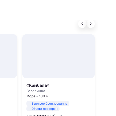
«Камбала»
Гости
Головинка
Голов
Море - 100 м
Море -
Быстрое бронирование
Быс
Объект проверен
Объ