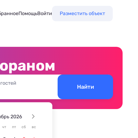
бранное
Помощь
Войти
Разместить объект
тораном
 гостей
Найти
ябрь 2026
чт
пт
сб
вс