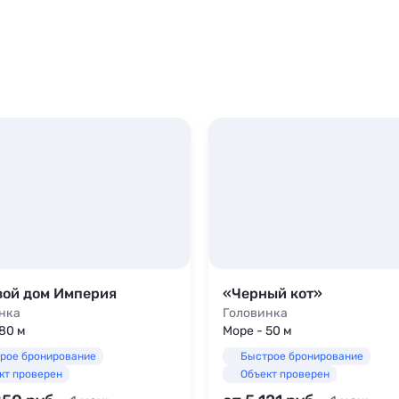
вой дом Империя
«Черный кот»
нка
Головинка
 80 м
Море - 50 м
рое бронирование
Быстрое бронирование
кт проверен
Объект проверен