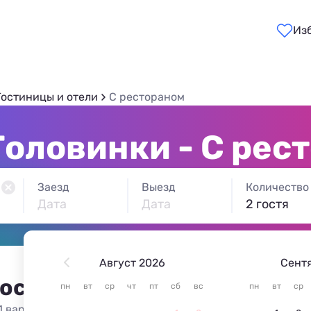
Из
Гостиницы и отели
С рестораном
Головинки - С рес
Заезд
Выезд
Количество
Дата
Дата
2 гостя
Август 2026
Сент
 остановиться в Головинке
пн
вт
ср
чт
пт
сб
вс
пн
вт
ср
1 вариант жилья из 1