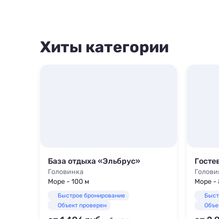
Хиты категории
Комфортный номер в отеле рядом с морем
База отдыха «Эльбрус»
Госте
Головинка
Голови
Море - 100 м
Море -
Быстрое бронирование
Быст
Объект проверен
Объе