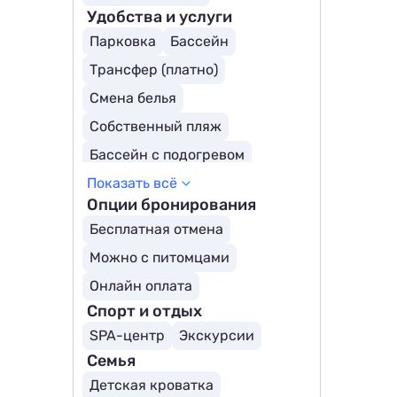
Удобства и услуги
Парковка
Бассейн
Трансфер (платно)
Смена белья
Собственный пляж
Бассейн с подогревом
Показать всё
Крытый бассейн
Опции бронирования
Открытый бассейн
Бесплатная отмена
Охраняемая территория
Можно с питомцами
Детский бассейн
Онлайн оплата
Спорт и отдых
SPA-центр
Экскурсии
Семья
Детская кроватка