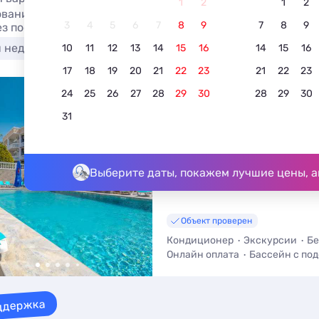
1
2
1
2
вание отеля в Головинке с рестораном в 2026. Гостиницы
3
4
5
6
7
8
9
7
8
9
ез посредников.
я недорого
У моря
С бассейном
Недорого
10
11
12
13
14
15
16
14
15
16
17
18
19
20
21
22
23
21
22
23
24
25
26
27
28
29
30
28
29
30
Семейный парк-отель
«Лазурное море»
31
5.0
5 отзывов
Головинка, Торговая 77/1
До моря - 300 м • До центра - 6
Выберите даты, покажем лучшие цены, а
Объект проверен
Кондиционер
Экскурсии
Бе
Онлайн оплата
Бассейн с по
Шведский стол
Крытый басс
ддержка