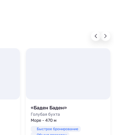
«Баден Баден»
«Уса
Голубая бухта
Голуба
Море - 470 м
Море -
Быстрое бронирование
Быс