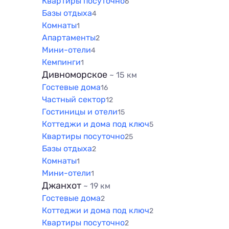
Квартиры посуточно
6
Базы отдыха
4
Комнаты
1
Апартаменты
2
Мини-отели
4
Кемпинги
1
Дивноморское
~ 15 км
Гостевые дома
16
Частный сектор
12
Гостиницы и отели
15
Коттеджи и дома под ключ
5
Квартиры посуточно
25
Базы отдыха
2
Комнаты
1
Мини-отели
1
Джанхот
~ 19 км
Гостевые дома
2
Коттеджи и дома под ключ
2
Квартиры посуточно
2