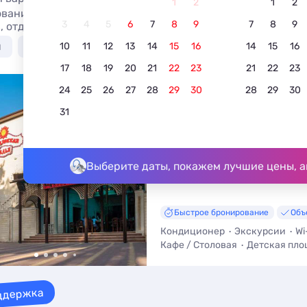
1
2
1
2
вание Дорогого Отеля в Голубой бухте 2026. Дорогие гос
3
4
5
6
7
8
9
7
8
9
, отдых без посредников.
я
У моря недорого
С бассейном
Недорого
10
11
12
13
14
15
16
14
15
16
17
18
19
20
21
22
23
21
22
23
24
25
26
27
28
29
30
28
29
30
Славянская Ладья
31
5.0
1 отзыв
Голубая бухта, ул. Васильковая, д
До моря - 470 м • До центра - 3
Выберите даты, покажем лучшие цены, а
Быстрое бронирование
Объ
Кондиционер
Экскурсии
Wi
Кафе / Столовая
Детская пло
Трансфер (платно)
ддержка