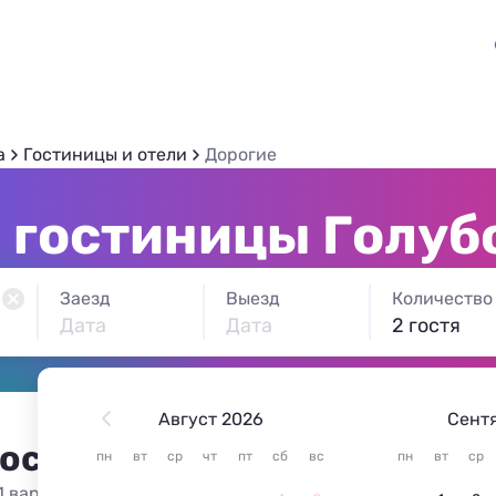
а
Гостиницы и отели
Дорогие
 гостиницы Голуб
Заезд
Выезд
Количество
Дата
Дата
2 гостя
Август 2026
Сент
 остановиться в Голубой бу
пн
вт
ср
чт
пт
сб
вс
пн
вт
ср
1 вариант жилья из 1