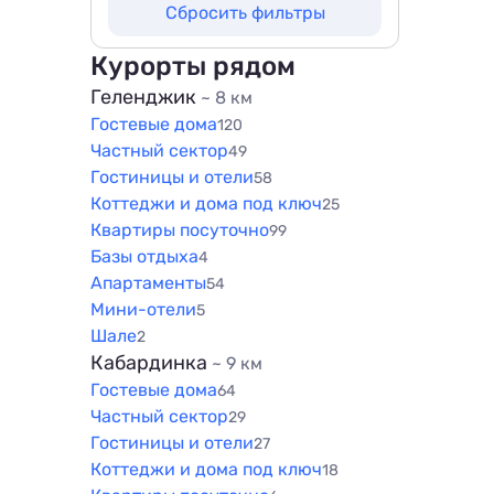
Сбросить фильтры
1000 м
500 м
1500 м
800 м
Курорты рядом
1000 м
Геленджик
~ 8 км
Гостевые дома
1500 м
120
Частный сектор
49
Гостиницы и отели
58
Коттеджи и дома под ключ
25
Квартиры посуточно
99
Базы отдыха
4
Апартаменты
54
Мини-отели
5
Шале
2
Кабардинка
~ 9 км
Гостевые дома
64
Частный сектор
29
Гостиницы и отели
27
Коттеджи и дома под ключ
18