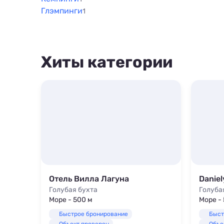
Глэмпинги
1
Хиты категории
Отель Вилла Лагуна
Daniel
Голубая бухта
Голуба
Море - 500 м
Море - 
Быстрое бронирование
Быст