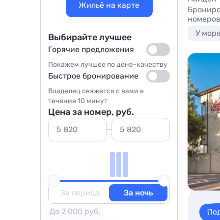
Жильё на карте
Брониро
номеров
У мор
Выбирайте лучшее
Горячие предложения
Покажем лучшее по цене-качеству
Быстрое бронирование
Владелец свяжется с вами в
течение 10 минут
Цена за номер, руб.
За период
За ночь
По
До 2 000 руб.