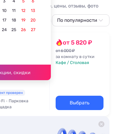
3
4
5
6
тиницы Голубой бухте, цены, отзывы, фото
10
11
12
13
С питанием
В центре
По популярности
Для отдыха с детьми
17
18
19
20
24
25
26
27
По популярности
Сначала дешевле
от 5 820 ₽
Сначала дороже
от 6 000 ₽
за комнату в сутки
. 8
Ближе к морю
Кафе / Столовая
15 м
Ближе к центру
кции, скидки
По рейтингу
ект проверен
-Fi
Парковка
Выбрать
щадка