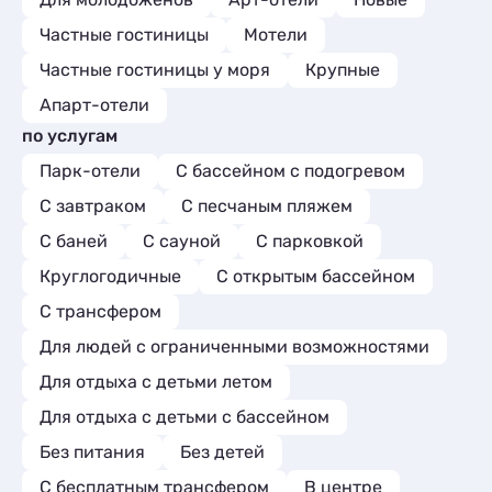
Частные гостиницы
Мотели
Частные гостиницы у моря
Крупные
Апарт-отели
по услугам
Парк-отели
С бассейном с подогревом
С завтраком
С песчаным пляжем
С баней
С сауной
С парковкой
Круглогодичные
С открытым бассейном
С трансфером
Для людей с ограниченными возможностями
Для отдыха с детьми летом
Для отдыха с детьми с бассейном
Без питания
Без детей
С бесплатным трансфером
В центре