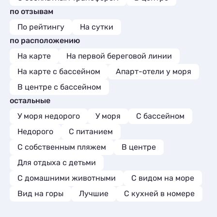
по отзывам
По рейтингу
На сутки
по расположению
На карте
На первой береговой линии
На карте с бассейном
Апарт-отели у моря
В центре с бассейном
остальные
У моря недорого
У моря
С бассейном
Недорого
С питанием
С собственным пляжем
В центре
Для отдыха с детьми
С домашними животными
С видом на море
Вид на горы
Лучшие
C кухней в номере