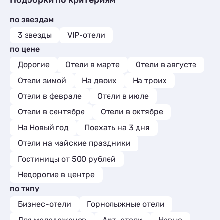
Подборки по критериям
Кемпинги
Квартиры посуточно
1
3
Коттеджи и дома под ключ
13
Базы отдыха
2
по звездам
Базы отдыха
3
Глэмпинги
2
Комнаты
1
3 звезды
VIP-отели
Кемпинги
1
по цене
Глэмпинги
1
Дорогие
Отели в марте
Отели в августе
Отели зимой
На двоих
На троих
Отели в феврале
Отели в июле
Отели в сентябре
Отели в октябре
На Новый год
Поехать на 3 дня
Отели на майские праздники
Гостиницы от 500 рублей
Недорогие в центре
по типу
Бизнес-отели
Горнолыжные отели
Для молодоженов
Арт-отели
Новые