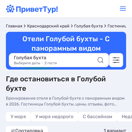
Главная
Краснодарский край
Голубая бухта
Гостиницы 
Отели Голубой бухты - С
панорамным видом
Голубая бухта
Выберите даты
2 гостя
Где остановиться в Голубой
бухте
Бронирование отеля в Голубой бухте с панорамным видом
в 2026. Гостиницы Голубой бухты, цены, отзывы, фото
номеров, отдых без посредников.
У моря
У моря недорого
С бассейном
Нед
Сортировка
1 вариант