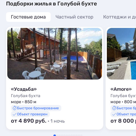
Подборки жилья в Голубой бухте
Гостевые дома
Частный сектор
Коттеджи и д
«Усадьба»
«Amore»
Голубая бухта
Голубая бух
море · 850 м
море · 800 
Быстрое бронирование
Быстрое б
Объект проверен
Объект пр
от 4 890 руб.
от 8 000
· 1 ночь