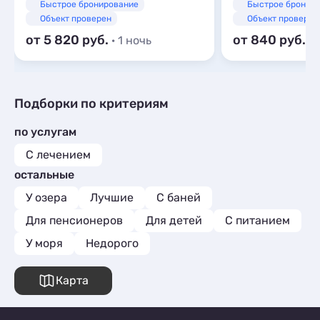
Быстрое бронирование
Быстрое бронир
Объект проверен
Объект проверен
от 5 820
от 840
· 1 ночь
· 
Подборки по критериям
по услугам
С лечением
остальные
У озера
Лучшие
С баней
Для пенсионеров
Для детей
С питанием
У моря
Недорого
Карта