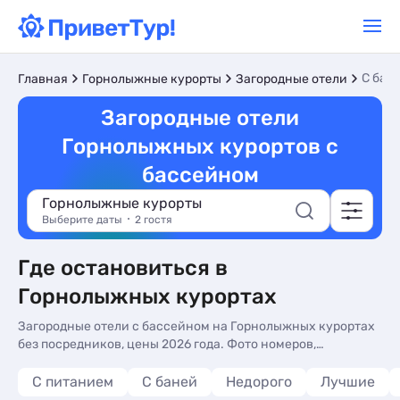
С бас
Главная
Горнолыжные курорты
Загородные отели
Загородные отели
Горнолыжных курортов с
бассейном
Горнолыжные курорты
Выберите даты
2 гостя
Где остановиться в
Горнолыжных курортах
Загородные отели с бассейном на Горнолыжных курортах
без посредников, цены 2026 года. Фото номеров,
актуальное описание, контакты владельцев, отзывы.
Бронируйте на Горнолыжных курортах загородные отели с
С питанием
С баней
Недорого
Лучшие
бассейном.