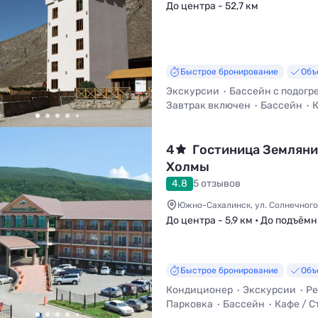
До центра - 52,7 км
Быстрое бронирование
Объ
Экскурсии
Бассейн с подогр
Завтрак включен
Бассейн
К
Трансфер (платно)
4
Гостиница Землян
Холмы
4.8
5 отзывов
Южно-Сахалинск, ул. Солнечного 
До центра - 5,9 км • До подъёмн
Быстрое бронирование
Объ
Кондиционер
Экскурсии
Ре
Парковка
Бассейн
Кафе / С