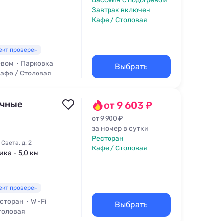
Бассейн с подогревом
Завтрак включен
Кафе / Столовая
ект проверен
евом
Парковка
Выбрать
афе / Столовая
ичные
от 9 603 ₽
от 9 900 ₽
за номер в сутки
Ресторан
Света, д. 2
Кафе / Столовая
ика - 5,0 км
ект проверен
сторан
Wi-Fi
Выбрать
толовая