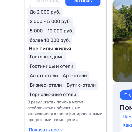
За период
За ночь
До 2 000 руб.
2 000 - 5 000 руб.
5 000 - 10 000 руб.
более 10 000 руб.
Все типы жилья
Гостевые дома
Гостиницы и отели
Апарт отели
Арт-отели
Бизнес-отели
Бутик-отели
По
Горнолыжные отели
В результатах поиска могут
Отели для молодоженов
Пом
отображаться объекты, не
Курортные отели
являющиеся классифицированными
Пом
средствами размещения
Парк-отели
Как
Показать всё