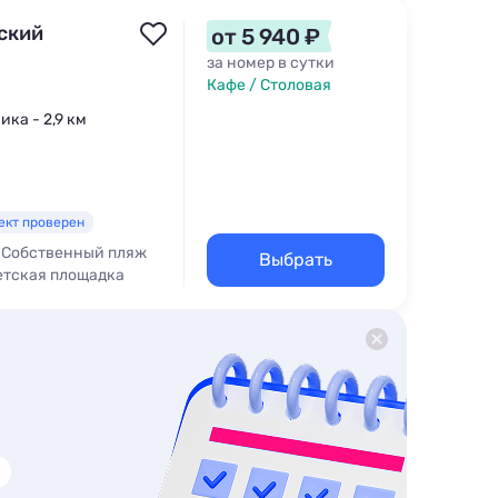
ский
от 5 940 ₽
за номер в сутки
Кафе / Столовая
ика - 2,9 км
ект проверен
Собственный пляж
Выбрать
етская площадка