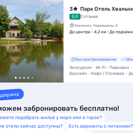
3
Парк Отель Хвалын
5.0
2 отзыва
Хвалынск, Черемшаны-2
До центра - 4,2 км • До подъёмн
Быстрое бронирование
Объ
Экскурсии
Wi-Fi
Парковка
Бассейн
Кафе / Столовая
Д
ддержка
ожем забронировать бесплатно!
ожете подобрать жильё у моря или в горах?
ие отели сейчас доступны?
Есть варианты с питанием?