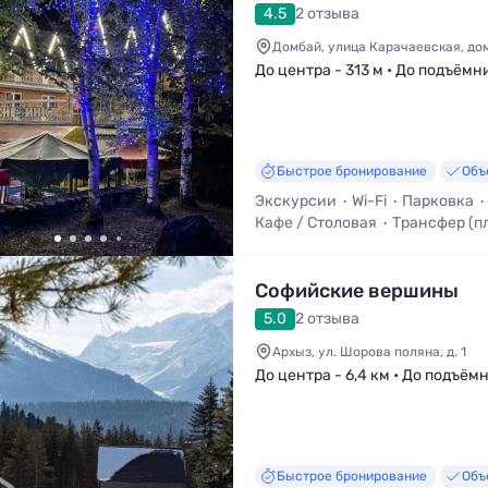
4.5
2 отзыва
Домбай, улица Карачаевская, дом
До центра - 313 м • До подъёмн
Быстрое бронирование
Объ
Экскурсии
Wi-Fi
Парковка
Кафе / Столовая
Трансфер (п
Мангал / Барбекю
Софийские вершины
5.0
2 отзыва
Архыз, ул. Шорова поляна, д. 1
До центра - 6,4 км • До подъёмн
Быстрое бронирование
Объ