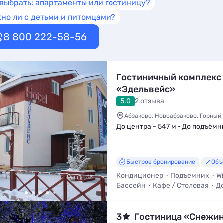
 выбрать: апартаменты или гостиницу?
но ли с детьми и питомцами?
8 800 222-58-56
Гостиничный комплекс
«Эдельвейс»
5.0
2 отзыва
Абзаково, Новоабзаково, Горный 
До центра - 547 м • До подъёмн
Быстрое бронирование
Объ
Кондиционер
Подъемник
Wi
Бассейн
Кафе / Столовая
Д
3
Гостиница «Снежи