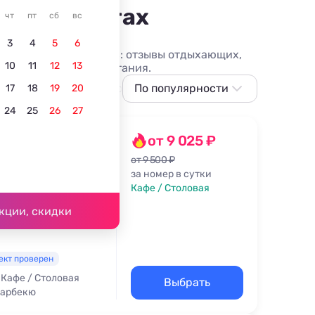
ных курортах
чт
пт
сб
вс
3
4
5
6
ртах без посредников: отзывы отдыхающих,
10
11
12
13
чными вариантами питания.
ера
Для пенсионеров
По популярности
Для детей
С лечением
17
18
19
20
24
25
26
27
По популярности
Сначала дешевле
er
от 9 025 ₽
Сначала дороже
от 9 500 ₽
за номер в сутки
Ближе к центру
Кафе / Столовая
Ближе к
ика - 850 м
кции, скидки
подъёмнику
По рейтингу
ект проверен
Кафе / Столовая
Выбрать
Барбекю