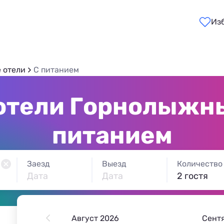
Из
 отели
С питанием
отели Горнолыжны
питанием
Заезд
Выезд
Количество
Дата
Дата
2 гостя
Август 2026
Сент