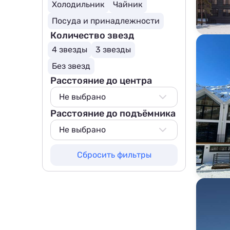
Холодильник
Чайник
Посуда и принадлежности
Количество звезд
4 звезды
3 звезды
Без звезд
Расстояние до центра
Не выбрано
Расстояние до подъёмника
Не выбрано
500 м
Не выбрано
800 м
Не выбрано
Сбросить фильтры
1000 м
500 м
1500 м
800 м
1000 м
1500 м