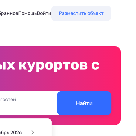
бранное
Помощь
Войти
Разместить объект
х курортов с
 гостей
Найти
ябрь 2026