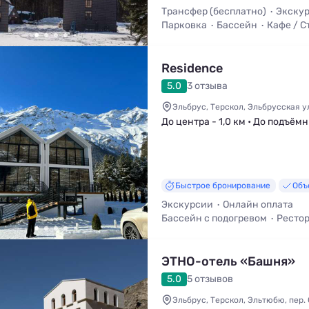
Трансфер (бесплатно)
Экску
Парковка
Бассейн
Кафе / С
Трансфер (платно)
Residence
5.0
3 отзыва
Эльбрус, Терскол, Эльбрусская у
До центра - 1,0 км • До подъёмн
Быстрое бронирование
Объ
Экскурсии
Онлайн оплата
Бассейн с подогревом
Ресто
Парковка
Бассейн
ЭТНО-отель «Башня»
5.0
5 отзывов
Эльбрус, Терскол, Эльтюбю, пер. 