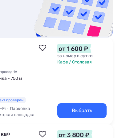
от 1 600 ₽
за номер в сутки
Кафе / Столовая
проезд 1A
ика - 750 м
ект проверен
-Fi
Парковка
Выбрать
етская площадка
нка»
от 3 800 ₽