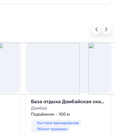
База отдыха Домбайская сказка
Докс
Домбай
Эсто-
Подъёмник - 100 м
Подъём
Быстрое бронирование
Быс
Объект проверен
Объ