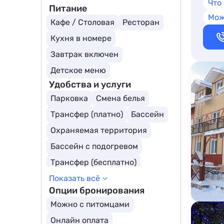
Загородные отели
SPA-отели
Что
Питание
Мож
Кафе / Столовая
Ресторан
Кухня в номере
Завтрак включен
Детское меню
Удобства и услуги
Парковка
Смена белья
Трансфер (платно)
Бассейн
Охраняемая территория
Бассейн с подогревом
Трансфер (бесплатно)
Показать всё
Собственный пляж
Опции бронирования
Открытый бассейн
Можно с питомцами
Онлайн оплата