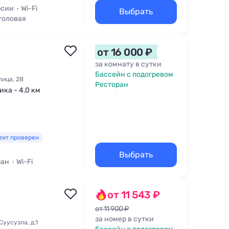
рсии
Wi-Fi
Выбрать
толовая
от 16 000 ₽
за комнату в сутки
Бассейн с подогревом
лица, 2В
Ресторан
ика - 4,0 км
ект проверен
Выбрать
ран
Wi-Fi
от 11 543 ₽
от 11 900 ₽
за номер в сутки
Суусузла, д.1