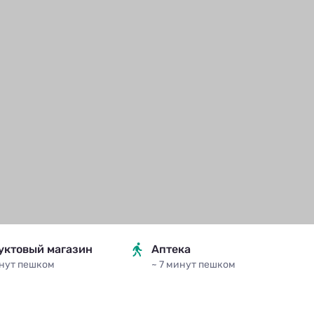
уктовый магазин
Аптека
инут
пешком
~ 7 минут
пешком