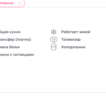
ИРОВАНИЕ
 продуктовые магазины и рынок. Ближайший аэропорт
его составляет 44 км. До местного железнодорожного
бщая кухня
Работает зимой
рансфер (платно)
Телевизор
мена белья
Холодильник
ожно с питомцами