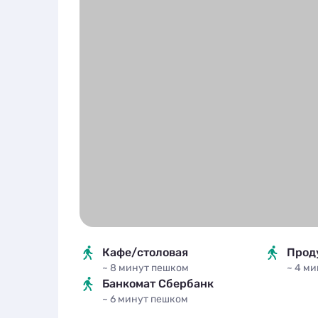
Кафе/столовая
Прод
~ 8 минут
пешком
~ 4 м
Банкомат Сбербанк
~ 6 минут
пешком