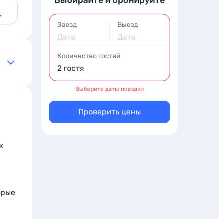
Выбирайте и бронируйте
Заезд
Выезд
Дата
Дата
Количество гостей
2 гостя
Выберите даты поездки
1.12
Проверить цены
к
орые
в