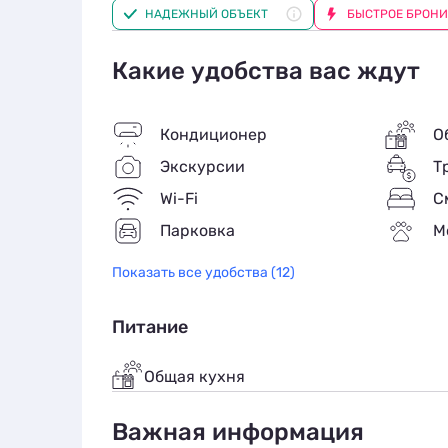
НАДЕЖНЫЙ ОБЪЕКТ
БЫСТРОЕ БРОН
непосредственной близости расположены
находится в Краснодаре, расстояние до н
вокзала 3,2 км, а до автовокзала 5,4 км.
Какие удобства вас ждут
Кондиционер
О
Экскурсии
Т
Wi-Fi
С
Парковка
М
Показать все удобства (12)
Питание
Общая кухня
Важная информация