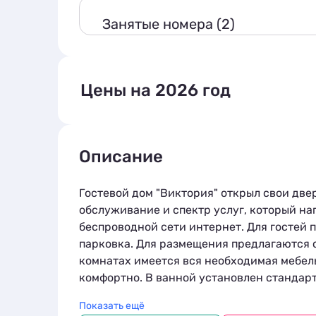
Занятые номера (2)
Цены на 2026 год
*Стоимость за сутки проживания
Описание
Двухместный (Стандартный двухместный 
Сьюит (Люкс с балконом и кроватью разме
Гостевой дом "Виктория" открыл свои две
обслуживание и спектр услуг, который на
беспроводной сети интернет. Для гостей 
парковка. Для размещения предлагаются 
комнатах имеется вся необходимая мебель
комфортно. В ванной установлен стандар
гигиенические средства. Питание в стоим
Показать ещё
перекусить в ближайших местах обществен