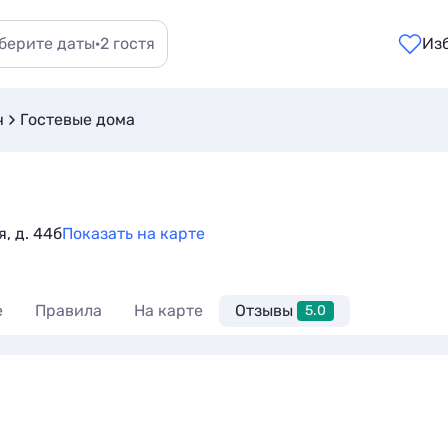
берите даты
·
2 гостя
Из
ч
Гостевые дома
, д. 44б
Показать на карте
е
Правила
На карте
Отзывы
5.0