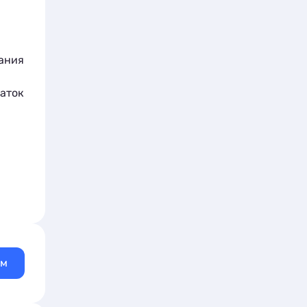
ания
даток
ам