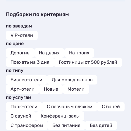
Подборки по критериям
по звездам
VIP-отели
по цене
Дорогие
На двоих
На троих
Поехать на 3 дня
Гостиницы от 500 рублей
по типу
Бизнес-отели
Для молодоженов
Арт-отели
Новые
Мотели
по услугам
Парк-отели
С песчаным пляжем
С баней
С сауной
Конференц-залы
С трансфером
Без питания
Без детей