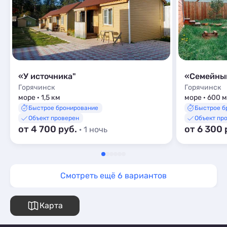
«У источника"
«Семейны
Горячинск
Горячинск
море · 1,5 км
море · 600 м
Быстрое бронирование
Быстрое б
Объект проверен
Объект пр
от 4 700 руб.
от 6 300 
· 1 ночь
Смотреть ещё 6 вариантов
Карта