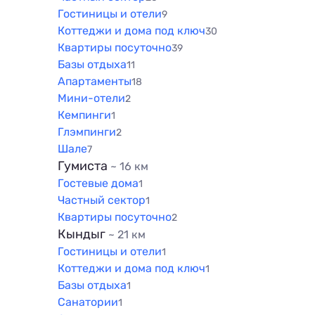
Гостиницы и отели
9
Коттеджи и дома под ключ
30
Квартиры посуточно
39
Базы отдыха
11
Апартаменты
18
Мини-отели
2
Кемпинги
1
Глэмпинги
2
Шале
7
Гумиста
~ 16 км
Гостевые дома
1
Частный сектор
1
Квартиры посуточно
2
Кындыг
~ 21 км
Гостиницы и отели
1
Коттеджи и дома под ключ
1
Базы отдыха
1
Санатории
1