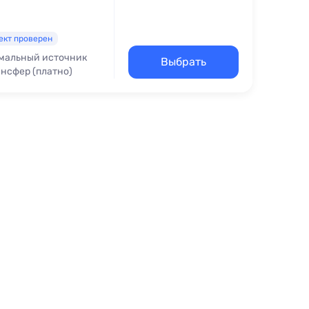
ект проверен
мальный источник
Выбрать
нсфер (платно)