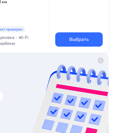
1 км
ект проверен
рковка
Wi-Fi
Выбрать
Барбекю