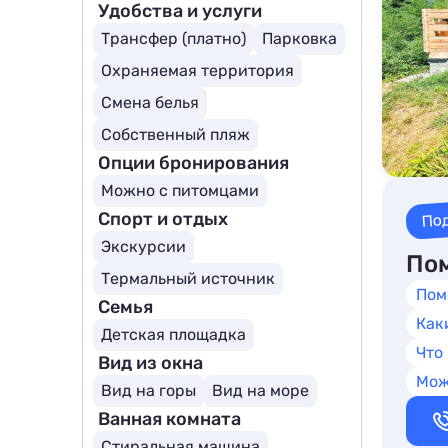
Удобства и услуги
Трансфер (платно)
Парковка
Охраняемая территория
Смена белья
Собственный пляж
Опции бронирования
Можно с питомцами
По
Спорт и отдых
Экскурсии
Пом
Термальный источник
Пом
Семья
Как
Детская площадка
Что
Вид из окна
Мож
Вид на горы
Вид на море
Ванная комната
Стиральная машина