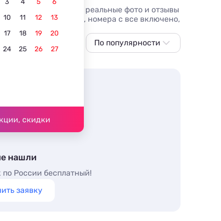
3
4
5
6
на отдых в 2026 году, реальные фото и отзывы
10
11
12
13
ариантов, от 2708 руб, номера с все включено,
17
18
19
20
емейный отдых
По популярности
24
25
26
27
По популярности
Сначала дешевле
Сначала дороже
Ближе к морю
кции, скидки
По рейтингу
не нашли
 по России бесплатный!
ить заявку