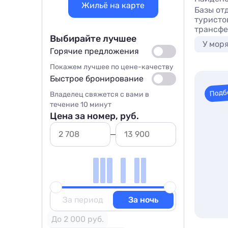
Жильё на карте
Базы от
туристов
трансфе
Выбирайте лучшее
У мор
Горячие предложения
Покажем лучшее по цене-качеству
Быстрое бронирование
Подб
Владелец свяжется с вами в
течение 10 минут
Цена за номер, руб.
За период
За ночь
До 2 000 руб.