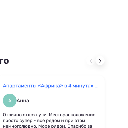
го
Апартаменты «Африка» в 4 минутах от моря
Уют
Анна
А
Д
Отлично отдохнули. Месторасположение
Удоб
просто супер - все рядом и при этом
необ
немноголюдно. Море рядом. Спасибо за