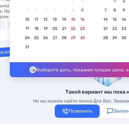
1
2
1
2
дыха у моря недорого в Гулрыпше без посредников, цены 
3
4
5
6
7
8
9
7
8
9
. Недорогие Базы отдыха у моря в Гулрыпше - более 10 в
ром (платно) и сменой белья.
10
11
12
13
14
15
16
14
15
16
я
С собственным пляжем
С видом на море
С
17
18
19
20
21
22
23
21
22
23
24
25
26
27
28
29
30
28
29
30
31
ор для вас
Выберите даты, покажем лучшие цены, а
Такой вариант мы пока 
Но мы можем найти лично Для Вас. Звонок
Позвонить
Заполн