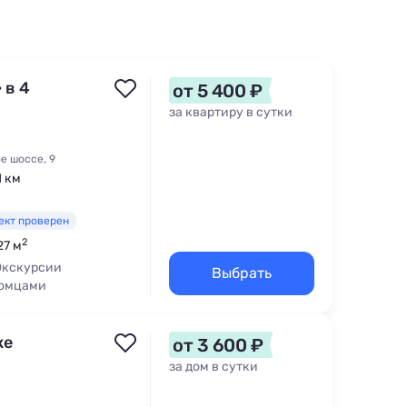
 в 4
от 5 400 ₽
за квартиру в сутки
е шоссе, 9
1 км
ект проверен
2
27 м
Экскурсии
Выбрать
томцами
ке
от 3 600 ₽
за дом в сутки