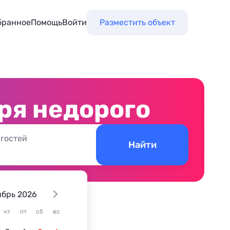
бранное
Помощь
Войти
Разместить объект
ря недорого
 гостей
Найти
ябрь 2026
чт
пт
сб
вс