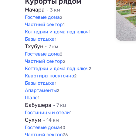
Курорты рядом
200 м
Мачара
~ 3 км
Гостевые дома
500 м
2
Частный сектор
1
800 м
Коттеджи и дома под ключ
1
1000 м
Базы отдыха
1
1500 м
Тхубун
~ 7 км
Гостевые дома
2
Частный сектор
2
Коттеджи и дома под ключ
2
Квартиры посуточно
2
Базы отдыха
1
Апартаменты
2
Шале
1
Бабушера
~ 7 км
Гостиницы и отели
1
Сухум
~ 14 км
Гостевые дома
40
Частный сектор
26