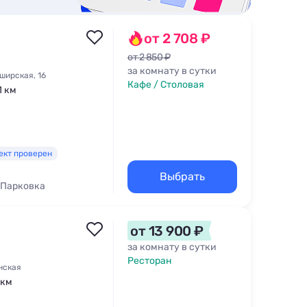
от 2 708 ₽
от 2 850 ₽
за комнату в сутки
ширская, 16
Кафе / Столовая
1 км
ект проверен
Выбрать
Парковка
щадка
от 13 900 ₽
за комнату в сутки
Ресторан
инская
 км