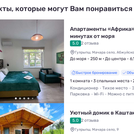
кты, которые могут Вам понравиться
Апартаменты «Африка»
минутах от моря
5.0
2 отзыва
Гулрыпш, Мачара село, Абжуйско
До моря - 250 м • До центра - 6,
Быстрое бронирование
Объ
1 комната • 3 спальных места • 
Кондиционер
Тихое место
Парковка
Wi-Fi
Можно с пи
Телевизор
Уютный домик в Кашта
5.0
2 отзыва
Гулрыпш, Мачара село, 9