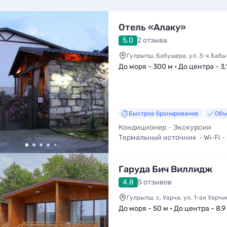
Отель «Алаку»
5.0
2 отзыва
Гулрыпш, Бабушера, ул. 3-я Бабы
До моря - 300 м • До центра - 3,
Быстрое бронирование
Объ
Кондиционер
Экскурсии
Термальный источник
Wi-Fi
Кафе / Столовая
Детская пло
Гаруда Бич Виллидж
4.8
5 отзывов
Гулрыпш, с. Уарча, ул. 1-ая Уарч
До моря - 50 м • До центра - 8,9