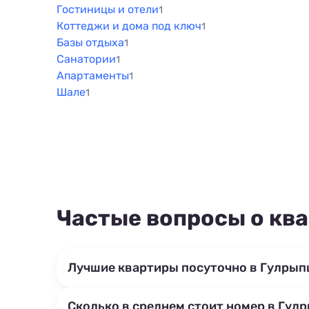
Гостиницы и отели
1
Коттеджи и дома под ключ
1
Базы отдыха
1
Санатории
1
Апартаменты
1
Шале
1
Частые вопросы о кв
Лучшие квартиры посуточно в Гулры
Сколько в среднем стоит номер в Гул