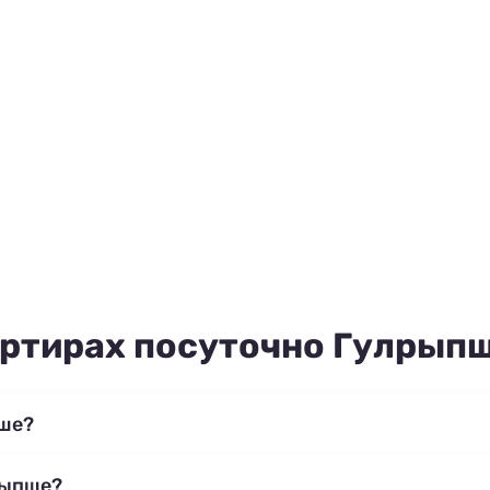
артирах посуточно Гулрып
пше?
рыпше?