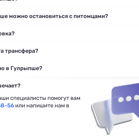
пше можно остановиться с питомцами?
овка?
га трансфера?
но в Гулрыпше?
вечает?
аши специалисты помогут вам
58-56
или напишите нам в