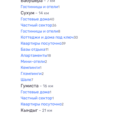
Бабушера
~ 7 км
Гостиницы и отели
1
Сухум
~ 14 км
Гостевые дома
40
Частный сектор
26
Гостиницы и отели
8
Коттеджи и дома под ключ
30
Квартиры посуточно
39
Базы отдыха
11
Апартаменты
18
Мини-отели
2
Кемпинги
1
Глэмпинги
2
Шале
7
Гумиста
~ 16 км
Гостевые дома
1
Частный сектор
1
Квартиры посуточно
2
Кындыг
~ 21 км