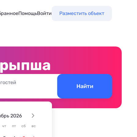
бранное
Помощь
Войти
Разместить объект
лрыпша
 гостей
Найти
ябрь 2026
чт
пт
сб
вс