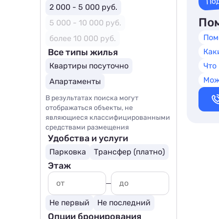
По
2 000 - 5 000 руб.
Пом
5 000 - 10 000 руб.
Пом
более 10 000 руб.
Все типы жилья
Как
Квартиры посуточно
Что
Мож
Апартаменты
В результатах поиска могут
отображаться объекты, не
являющиеся классифицированными
средствами размещения
Удобства и услуги
Парковка
Трансфер (платно)
Этаж
Не первый
Не последний
Опции бронирования