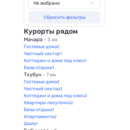
Не выбрано
Не выбрано
Сбросить фильтры
500 м
800 м
Курорты рядом
1000 м
Мачара
~ 3 км
Гостевые дома
1500 м
2
Частный сектор
1
Коттеджи и дома под ключ
1
Базы отдыха
1
Тхубун
~ 7 км
Гостевые дома
2
Частный сектор
2
Коттеджи и дома под ключ
2
Квартиры посуточно
2
Базы отдыха
1
Апартаменты
2
Шале
1