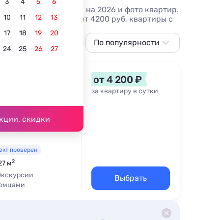
3
4
5
6
 Объявления с ценами на 2026 и фото квартир.
10
11
12
13
более 10 вариантов, от 4200 руб, квартиры с
17
18
19
20
животными
Лучшие
По популярности
Однокомнатные
24
25
26
27
По популярности
Сначала дешевле
 в 4
от 4 200 ₽
Сначала дороже
за квартиру в сутки
Ближе к морю
е шоссе, 9
кции, скидки
По рейтингу
1 км
ект проверен
2
27 м
Экскурсии
Выбрать
томцами