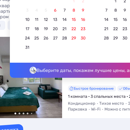
1
2
1
2
квартир в Гулрыпше, посуточно или на длительный срок.
3
4
5
6
7
8
9
7
8
9
артиру для отдыха у моря недорого и без посредников - 
ром (платно), стиральной машиной и холодильником.
10
11
12
13
14
15
16
14
15
16
я
У моря недорого
Недорого
С домашними 
17
18
19
20
21
22
23
21
22
23
24
25
26
27
28
29
30
28
29
30
Апартаменты «Африка»
31
минутах от моря
5.0
2 отзыва
Гулрыпш, Мачара село, Абжуйско
Выберите даты, покажем лучшие цены, а
До моря - 250 м • До центра - 6,
Быстрое бронирование
Объ
1 комната • 3 спальных места • 
Кондиционер
Тихое место
Парковка
Wi-Fi
Можно с пи
Телевизор