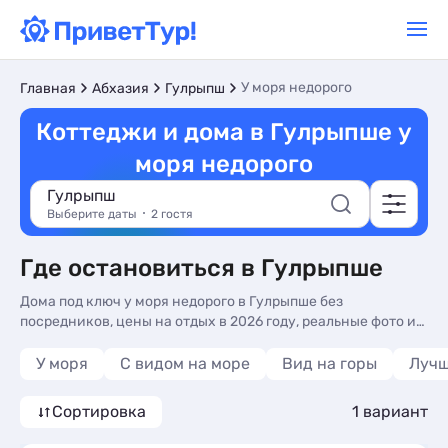
У моря недорого
Главная
Абхазия
Гулрыпш
Коттеджи и дома в Гулрыпше у
моря недорого
Гулрыпш
Выберите даты
2 гостя
Где остановиться в Гулрыпше
Дома под ключ у моря недорого в Гулрыпше без
посредников, цены на отдых в 2026 году, реальные фото и
отзывы туристов. Недорогие коттеджи у моря в Гулрыпше -
более 10 вариантов, от 3600 руб.
У моря
С видом на море
Вид на горы
Луч
Сортировка
1 вариант