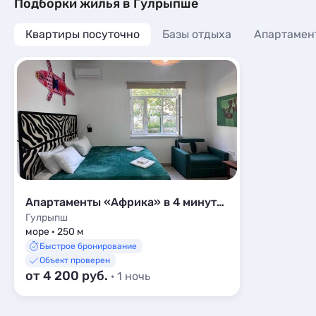
Базы отдыха
1
Подборки жилья в Гулрыпше
Апартаменты
18
Санатории
1
Мини-отели
2
Квартиры посуточно
Апартаменты
Базы отдыха
Апартамен
1
Кемпинги
1
Шале
1
Глэмпинги
2
Шале
7
Апартаменты «Африка» в 4 минутах от моря
Гулрыпш
море · 250 м
Быстрое бронирование
Объект проверен
от 4 200 руб.
· 1 ночь