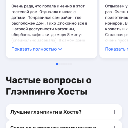
Мини-отели
1
Очень рада, что попала именно в этот
Отдыхаем у
Кемпинги
1
гостевой дом. Отдыхала в июле с
раз . Очен
Глэмпинги
1
детьми. Понравился сам район , где
приветливы
расположен дом . Тихо ,спокойно все в
номеров . В
шаговой доступности магазины,
кровать, шк
сбербанк, кафешки, до моря 8 минут
Столовая р
(специально засекала). В самом доме
очень прост
все очень чисто и уютно. Постельное
необходимо
Показать полностью
Показать 
белье белоснежное и хрустящее, матрас
минутах от
и подушки,как дома. В номере есть все
рыночек . О
необходимое :кондиционер,фен,утюг,
Всем рекоме
телевизор, ванная комната. Особенно
хочется отметить гостеприимство
Частые вопросы о
хозяив. Спасибо большое Лала и Роберт
за замечательный отдых!!!. Заселили
Глэмпинге Хосты
раньше времени, и с выселением не
торопили. Если на море, то только к Вам.
Лучшие глэмпинги в Хосте?