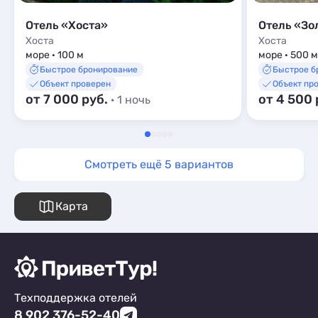
Отель «Хоста»
Отель «Зо
Хоста
Хоста
море · 100 м
море · 500 м
Быстрое бронирование
Быстрое б
Объект проверен
Объект пр
от 7 000 руб.
от 4 500 
· 1 ночь
Смотреть ещё 5 вариантов
Карта
Техподдержка отелей
8 902 376-52-40