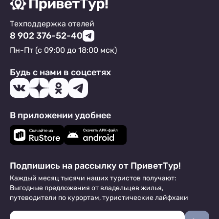
Пансионаты
1
Комнаты
15
Мини-отели
3
Шале
1
Апартаменты
217
Шале
1
Техподдержка отелей
Мини-отели
1
8 902 376-52-40
Кемпинги
1
Пн-Пт (с 09:00 до 18:00 мск)
Глэмпинги
1
Будь с нами в соцсетях
В приложении удобнее
Подпишись на рассылку от ПриветТур!
Каждый месяц тысячи наших туристов получают:
Выгодные предложения от владельцев жилья,
путеводители по курортам, туристические лайфхаки