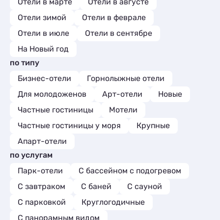
Отели в марте
Отели в августе
Отели зимой
Отели в феврале
Отели в июле
Отели в сентябре
На Новый год
по типу
Бизнес-отели
Горнолыжные отели
Для молодоженов
Арт-отели
Новые
Частные гостиницы
Мотели
Частные гостиницы у моря
Крупные
Апарт-отели
по услугам
Парк-отели
С бассейном с подогревом
С завтраком
С баней
С сауной
С парковкой
Круглогодичные
С панорамным видом