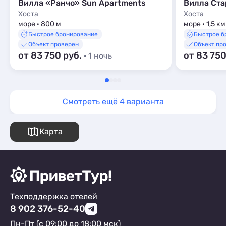
Вилла «Ранчо» Sun Apartments
Вилла Ста
Хоста
Хоста
море · 800 м
море · 1,5 км
Быстрое бронирование
Быстрое б
Объект проверен
Объект пр
от 83 750 руб.
от 83 750
· 1 ночь
Смотреть ещё 4 варианта
Карта
Техподдержка отелей
8 902 376-52-40
Пн-Пт (с 09:00 до 18:00 мск)