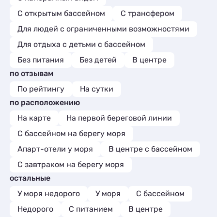
С открытым бассейном
С трансфером
Для людей с ограниченными возможностями
Для отдыха с детьми с бассейном
Без питания
Без детей
В центре
по отзывам
По рейтингу
На сутки
по расположению
На карте
На первой береговой линии
С бассейном на берегу моря
Апарт-отели у моря
В центре с бассейном
С завтраком на берегу моря
остальные
У моря недорого
У моря
С бассейном
Недорого
С питанием
В центре