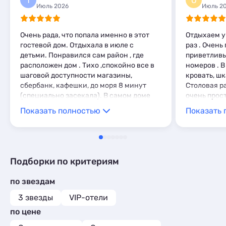
Т
О
Пансионаты
1
Комнаты
15
Июль 2026
Июль 2
Мини-отели
3
Шале
1
Апартаменты
215
Шале
1
Мини-отели
1
Очень рада, что попала именно в этот
Отдыхаем у
Кемпинги
1
гостевой дом. Отдыхала в июле с
раз . Очен
Глэмпинги
1
детьми. Понравился сам район , где
приветливы
расположен дом . Тихо ,спокойно все в
номеров . В
шаговой доступности магазины,
кровать, шк
сбербанк, кафешки, до моря 8 минут
Столовая р
(специально засекала). В самом доме
очень прост
все очень чисто и уютно. Постельное
необходимо
Показать полностью
Показать 
белье белоснежное и хрустящее, матрас
минутах от
и подушки,как дома. В номере есть все
рыночек . О
необходимое :кондиционер,фен,утюг,
Всем рекоме
телевизор, ванная комната. Особенно
хочется отметить гостеприимство
Подборки по критериям
хозяив. Спасибо большое Лала и Роберт
за замечательный отдых!!!. Заселили
по звездам
раньше времени, и с выселением не
торопили. Если на море, то только к Вам.
3 звезды
VIP-отели
по цене