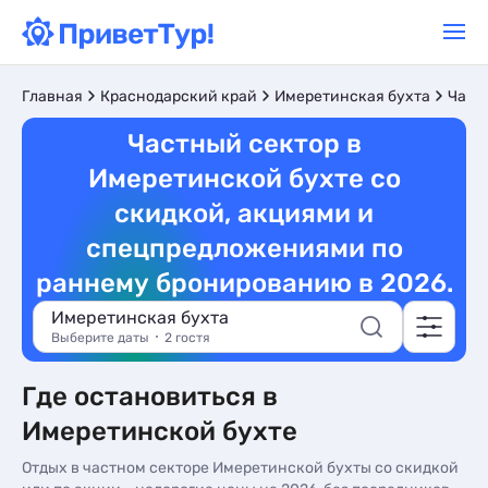
Главная
Краснодарский край
Имеретинская бухта
Част
Частный сектор в
Имеретинской бухте со
скидкой, акциями и
спецпредложениями по
раннему бронированию в 2026.
Имеретинская бухта
Выберите даты
2 гостя
Где остановиться в
Имеретинской бухте
Отдых в частном секторе Имеретинской бухты со скидкой