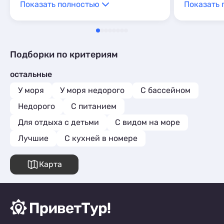
Показать полностью
Показать 
пунктов питания на разный вкус.
Простота в общении с владельцем
квартиры. Единственный маленький
минус - нет сейфа. Большое спасибо за
отличный отдых. Буду советовать
Подборки по критериям
друзьям и знакомым. Приедем ещё.
остальные
У моря
У моря недорого
С бассейном
Недорого
С питанием
Для отдыха с детьми
С видом на море
Лучшие
C кухней в номере
Карта