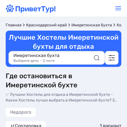
Главная
Краснодарский край
Имеретинская бухта
Хост
Лучшие Хостелы Имеретинской
бухты для отдыха
Имеретинская бухта
Выберите даты
2 гостя
Где остановиться в
Имеретинской бухте
✅ Лучшии Хостелы для отдыха в Имеретинской бухте -
Какие Хостелы лучше выбрать в Имеретинской бухте? 3
вариантов для бронирования, цены на Хостелы (от 776
Руб.), отзывы туристов, фотографии объектов.
Недорого
Сортировка
1 вариант