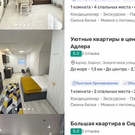
1 комната • 4 спальных места •
Кондиционер
Экскурсии
Па
Смена белья
Можно с питом
Уютные квартиры в це
Адлера
5.0
2 отзыва
Адлер, Сириус, Энергетиков улица
До моря - 1,3 км • До центра - 2,
Быстрое бронирование
Объ
1 комната • 2 спальных места • 
Кондиционер
Экскурсии
Па
Смена белья
Можно с питом
Большая квартира в Си
5.0
2 отзыва