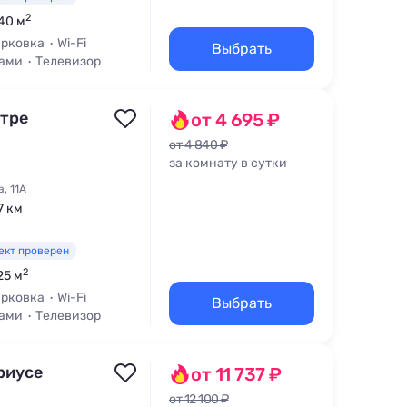
2
 40 м
рковка
Wi-Fi
Выбрать
цами
Телевизор
нтре
от 4 695 ₽
от 4 840 ₽
за комнату в сутки
, 11А
7 км
ект проверен
2
25 м
рковка
Wi-Fi
Выбрать
цами
Телевизор
риусе
от 11 737 ₽
от 12 100 ₽