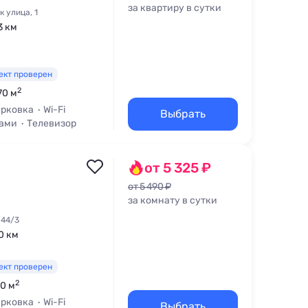
за квартиру в сутки
 улица, 1
3 км
ект проверен
2
70 м
рковка
Wi-Fi
Выбрать
цами
Телевизор
от 5 325 ₽
от 5 490 ₽
за комнату в сутки
 44/3
,0 км
ект проверен
2
50 м
рковка
Wi-Fi
Выбрать