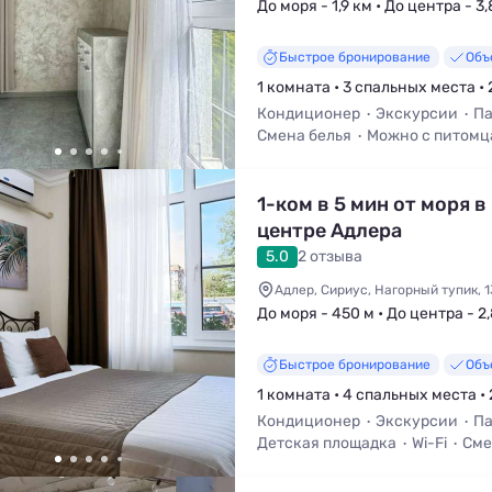
До моря - 1,9 км • До центра - 3
Быстрое бронирование
Объ
1 комната • 3 спальных места • 
Кондиционер
Экскурсии
Па
Смена белья
Можно с питом
1-ком в 5 мин от моря в
центре Адлера
5.0
2 отзыва
Адлер, Сириус, Нагорный тупик, 1
До моря - 450 м • До центра - 2
Быстрое бронирование
Объ
1 комната • 4 спальных места • 
Кондиционер
Экскурсии
Па
Детская площадка
Wi-Fi
Сме
Можно с питомцами