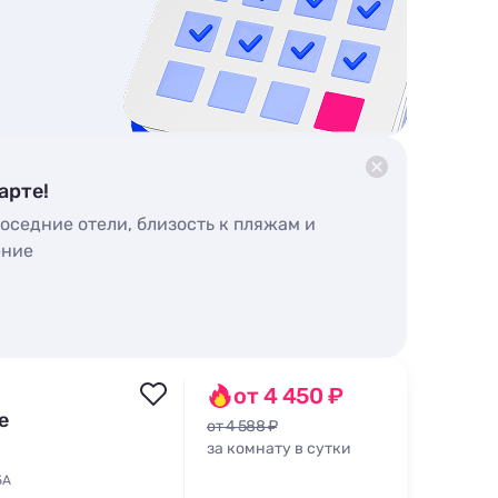
арте!
оседние отели, близость к пляжам и
ение
от 4 450 ₽
е
от 4 588 ₽
за комнату в сутки
5А