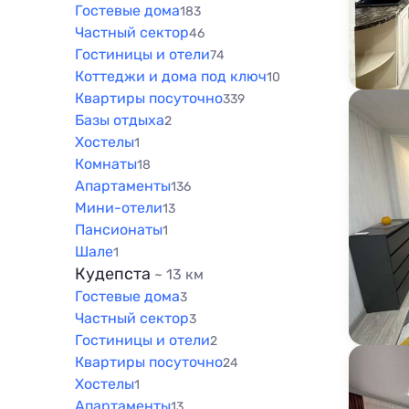
Гостевые дома
183
Частный сектор
46
Гостиницы и отели
74
Коттеджи и дома под ключ
10
Квартиры посуточно
339
Базы отдыха
2
Хостелы
1
Комнаты
18
Апартаменты
136
Мини-отели
13
Пансионаты
1
Шале
1
Кудепста
~ 13 км
Гостевые дома
3
Частный сектор
3
Гостиницы и отели
2
Квартиры посуточно
24
Хостелы
1
Апартаменты
13