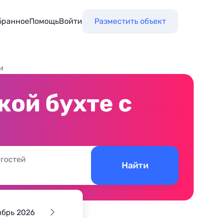
бранное
Помощь
Войти
Разместить объект
и
кой бухте с
 гостей
Найти
ябрь 2026