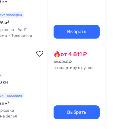
,8 км
ект проверен
2
25 м
рковка
Wi-Fi
Выбрать
цами
Телевизор
от 4 811 ₽
от 4 960 ₽
за квартиру в сутки
3
,8 км
ект проверен
2
23 м
рковка
Выбрать
на белья