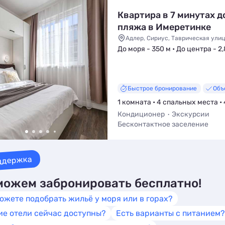
Квартира в 7 минутах д
пляжа в Имеретинке
Адлер, Сириус, Таврическая улиц
До моря - 350 м • До центра - 2
Быстрое бронирование
Объ
1 комната • 4 спальных места •
Кондиционер
Экскурсии
Бесконтактное заселение
Обязательный депозит
Парко
Детская площадка
Wi-Fi
ддержка
ожем забронировать бесплатно!
ожете подобрать жильё у моря или в горах?
ие отели сейчас доступны?
Есть варианты с питанием?