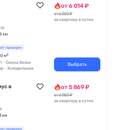
от 6 014 ₽
от 6 200 ₽
за квартиру в сутки
 30
,8 км
ект проверен
2
40 м
i
Смена белья
Выбрать
ор
Холодильник
иус в
от 5 869 ₽
от 6 050 ₽
за квартиру в сутки
9
3 км
ект проверен