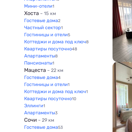
Мини-отели
1
Хоста
~ 15 км
Гостевые дома
2
Частный сектор
1
Гостиницы и отели
5
Коттеджи и дома под ключ
8
Квартиры посуточно
48
Апартаменты
8
Пансионаты
1
Мацеста
~ 22 км
Гостевые дома
4
Гостиницы и отели
1
Коттеджи и дома под ключ
1
Квартиры посуточно
10
Эллинги
1
Апартаменты
3
Сочи
~ 29 км
Гостевые дома
53