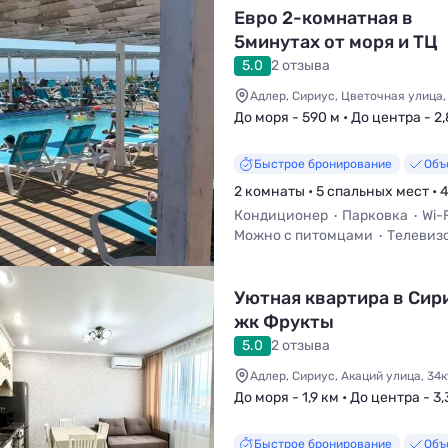
Евро 2-комнатная в
5минутах от моря и ТЦ
Мандарин Я на Море
5.0
2 отзыва
Адлер, Сириус, Цветочная улица,
До моря - 590 м • До центра - 2
Быстрое бронирование
Объ
2 комнаты • 5 спальных мест • 
Кондиционер
Парковка
Wi-F
Можно с питомцами
Телевиз
Уютная квартира в Сир
жк Фрукты
5.0
2 отзыва
Адлер, Сириус, Акаций улица, 34к
До моря - 1,9 км • До центра - 3,
Быстрое бронирование
Объ