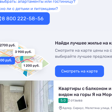
 выбрать: апартаменты или гостиницу?
но ли с детьми и питомцами?
8 800 222-58-56
Найди лучшее жилье на к
Смотрите на карте цены на с
выбирайте лучшее предлож
Смотреть на карте
Квартиры с балконом и
видом на горы Я на Мор
5.0
2 отзыва
Адлер, Сириус, Мелетяна улица, 