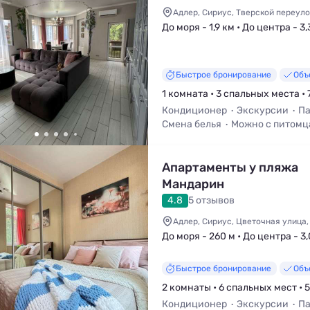
Адлер, Сириус, Тверской переулок
До моря - 1,9 км • До центра - 3,
Быстрое бронирование
Объ
1 комната • 3 спальных места • 
Кондиционер
Экскурсии
Па
Смена белья
Можно с питом
Апартаменты у пляжа
Мандарин
4.8
5 отзывов
Адлер, Сириус, Цветочная улица,
До моря - 260 м • До центра - 3
Быстрое бронирование
Объ
2 комнаты • 6 спальных мест • 
Кондиционер
Экскурсии
Па