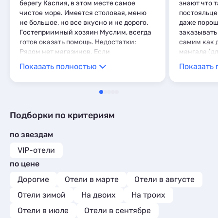
берегу Каспия, в этом месте самое
знают что 
чистое море. Имеется столовая, меню
постояльцев
не большое, но все вкусно и не дорого.
даже порош
Гостеприимный хозяин Муслим, всегда
заказывать
готов оказать помощь. Недостатки:
самим как д
Рядом нет магазинов. Если
мангала (д
путешествуете без машины, это
взять) - о
Показать полностью
Показать 
проблема.
у дома, пря
конечно же
рассвет! Не
Подборки по критериям
по звездам
VIP-отели
по цене
Дорогие
Отели в марте
Отели в августе
Отели зимой
На двоих
На троих
Отели в июле
Отели в сентябре