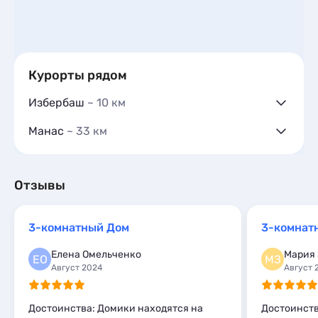
Курорты рядом
Избербаш
~ 10 км
Гостевые дома
11
Манас
~ 33 км
Гостиницы и отели
7
Гостевые дома
7
Коттеджи и дома под ключ
18
Частный сектор
1
Квартиры посуточно
99
Гостиницы и отели
3
Отзывы
Базы отдыха
2
Коттеджи и дома под ключ
4
Комнаты
7
Базы отдыха
4
Апартаменты
1
3-комнатный Дом
3-комнат
Апартаменты
2
Мини-отели
2
Мини-отели
1
Елена Омельченко
Мария
ЕО
МЗ
Шале
1
Август 2024
Август 
Достоинства: Домики находятся на
Достоинств