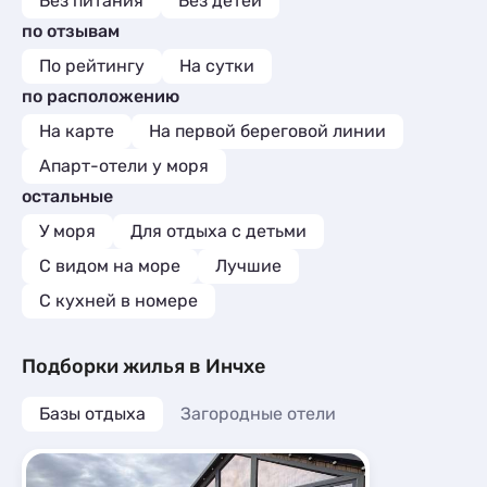
Без питания
Без детей
по отзывам
По рейтингу
На сутки
по расположению
На карте
На первой береговой линии
Апарт-отели у моря
остальные
У моря
Для отдыха с детьми
С видом на море
Лучшие
C кухней в номере
Подборки жилья в Инчхе
Базы отдыха
Загородные отели