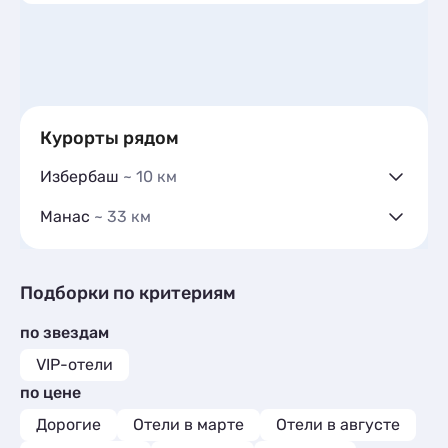
Курорты рядом
Избербаш
~ 10 км
Гостевые дома
11
Манас
~ 33 км
Гостиницы и отели
7
Гостевые дома
7
Коттеджи и дома под ключ
18
Частный сектор
1
Квартиры посуточно
99
Гостиницы и отели
3
Подборки по критериям
Базы отдыха
2
Коттеджи и дома под ключ
4
Комнаты
7
по звездам
Базы отдыха
4
Апартаменты
1
Апартаменты
2
VIP-отели
Мини-отели
2
Мини-отели
1
по цене
Шале
1
Дорогие
Отели в марте
Отели в августе