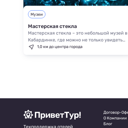
Музеи
Мастерская стекла
Мастерская стекла – это небольшой музей в
Кабардинке, где можно не только увидеть
работы мастеров, но и поучаствовать в
1,0 км до центра города
создании изделия. Здесь можно увидеть
произведения из редких коллекций и
приобрести сувениры. Вход на территорию
платный.
Договор-Оф
О Компании
Блог
Техподдержка отелей