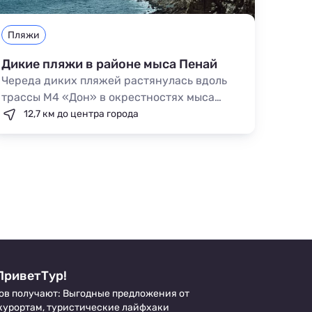
Пляжи
Дикие пляжи в районе мыса Пенай
Череда диких пляжей растянулась вдоль
трассы М4 «Дон» в окрестностях мыса
Пенай. Такие места подходят для тех, кто
12,7 км до центра города
хочет отдохнуть вдали от чужих глаз. Берег
усыпан крупной галькой, вход в море
каменистый. Здесь почти всегда безлюдно
и тихо.
ПриветТур!
ов получают: Выгодные предложения от
 курортам, туристические лайфхаки