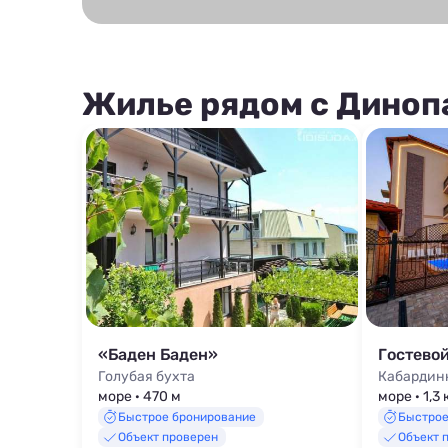
Жилье рядом с Диноп
«Баден Баден»
Гостево
Голубая бухта
Кабардин
море · 470 м
море · 1,3
Быстрое бронирование
Быстрое
Объект проверен
Объект 