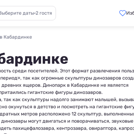
Выберите даты
·
2 гостя
Из
в Кабардинке
абардинке
ость среди посетителей. Этот формат развлечения поль
ериод», так как огромные скульптуры динозавров созд
 древних ящеров. Динопарк в
Кабардинке
не является
притаились гигантские фигуры динозавров.
а, так как скульптуры надолго занимают малышей, вызыв
но окунуться в детство и посмотреть на гигантские фиг
адратных метров расположено 12 скульптур, выполненны
 динозавры могут двигаться и поворачиваться, звуковые
деть пахицефалозавра, кентрозавра, овираптора, капро