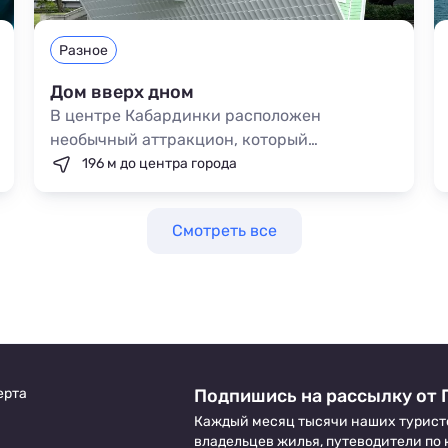
Разное
Дом вверх дном
В центре Кабардинки расположен
необычный аттракцион, который
привлекает внимание туристов. Но
196 м до центра города
представляет собой перевернутый крышей
вверх дом, в котором все объекты
Смотреть все
закреплены на крыше. На экскурсии для
туристов есть возможность сделать
необычные фото и просто немного
развлечься. Вход на территорию платный.
ерта
Подпишись на рассылку от 
Каждый месяц тысячи наших турист
владельцев жилья, путеводители по