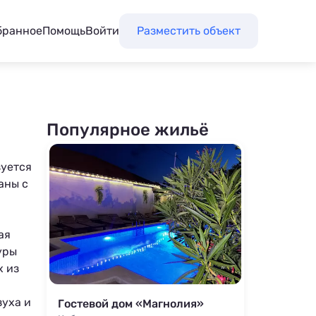
бранное
Помощь
Войти
Разместить объект
Популярное жильё
зуется
аны с
ая
уры
х из
зуха и
Гостевой дом «Магнолия»