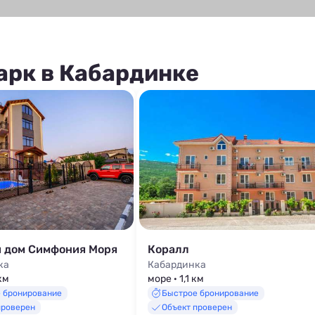
арк в Кабардинке
й дом Симфония Моря
Коралл
ка
Кабардинка
 км
море · 1,1 км
 бронирование
Быстрое бронирование
проверен
Объект проверен