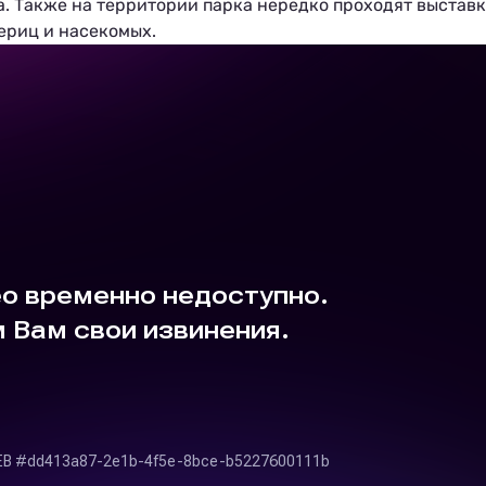
. Также на территории парка нередко проходят выстав
ериц и насекомых.