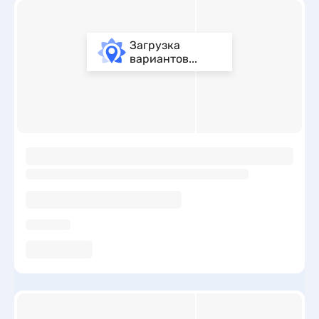
множеством пляжей: песчаных, галечных, каменистых и
других типов. Обратите внимание на показатели средней
температуры воды и воздуха в Кацивели по месяцам на
Загрузка
сайте и выбирайте идеальное время для своего отдыха.
вариантов...
ы