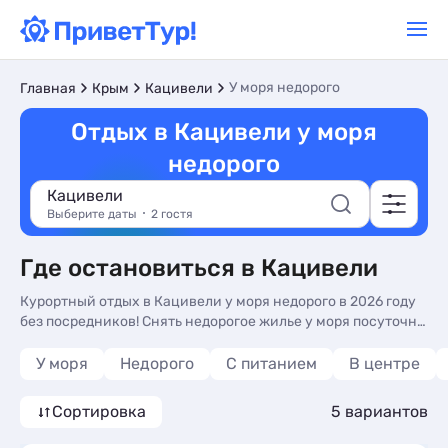
У моря недорого
Главная
Крым
Кацивели
Отдых в Кацивели у моря
недорого
Кацивели
Выберите даты
2 гостя
Где остановиться в Кацивели
Курортный отдых в Кацивели у моря недорого в 2026 году
без посредников! Снять недорогое жилье у моря посуточно
— частный сектор, гостевые дома, квартиры, базы отдыха,
гостиницы и отели, санатории и пансионаты: знакомьтесь
У моря
Недорого
С питанием
В центре
с ценами, фотографиями и описаниями, отзывами
отдыхающих, телефонами владельцев для бронирования
Сортировка
5 вариантов
жилья. Аренда жилья без посредников по цене от 2490 руб.
за сутки. Кацивели — курорт на побережье моря в Крыму с