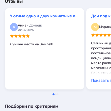
Коттеджи и дома под ключ
4
Отзывы
Квартиры посуточно
38
Мини-отели
1
Квартиры посуточно
91
Базы отдыха
2
Эллинги
3
Апартаменты
3
Уютные одно и двух комнатные квартиры Шулейкина 18/Б
Апартаменты
6
Мини-отели
1
Анна
· Донецк
А
М
Марин
Июнь 2026
Отличный д
Лучшее место на Земле!!!
просторная
постельное
кондиционе
место расп
магазины, с
Район тихи
полностью 
Показать 
Подборки по критериям