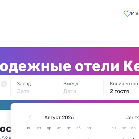
Из
одежные отели К
Заезд
Выезд
Количество
Дата
Дата
2 гостя
Август 2026
Сент
 остановиться в Керчи
пн
вт
ср
чт
пт
сб
вс
пн
вт
ср
 52 варианта жилья из 52