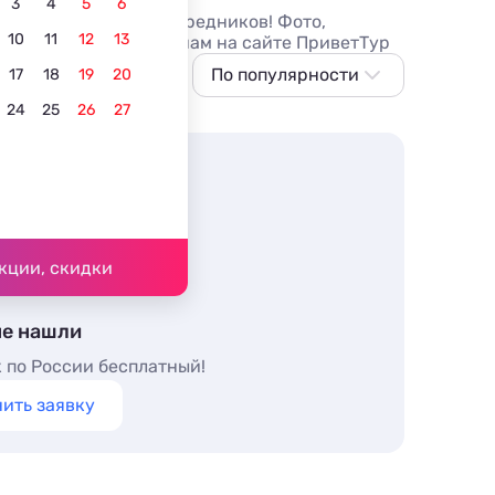
3
4
5
6
ки без накруток и посредников! Фото,
10
11
12
13
рчи по доступным ценам на сайте ПриветТур
По популярности
17
18
19
20
24
25
26
27
По популярности
Сначала дешевле
Сначала дороже
Ближе к морю
Ближе к центру
кции, скидки
По рейтингу
не нашли
 по России бесплатный!
ить заявку