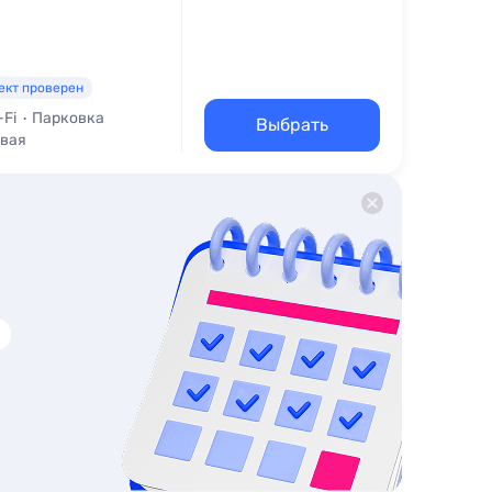
ект проверен
-Fi
Парковка
Выбрать
овая