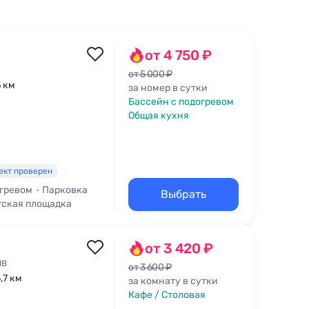
от 4 750 ₽
от 5 000 ₽
6 км
за номер в сутки
Бассейн с подогревом
Общая кухня
ект проверен
огревом
Парковка
Выбрать
тская площадка
от 3 420 ₽
1В
от 3 600 ₽
,7 км
за комнату в сутки
Кафе / Столовая