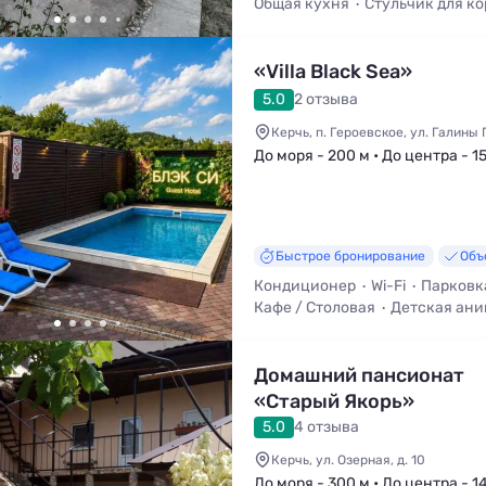
Общая кухня
Стульчик для к
Детская кроватка
Мангал / Б
«Villa Black Sea»
5.0
2 отзыва
Керчь, п. Героевское, ул. Галины
До моря - 200 м • До центра - 15
Быстрое бронирование
Объ
Кондиционер
Wi-Fi
Парковк
Кафе / Столовая
Детская ан
Детская площадка
Домашний пансионат
«Старый Якорь»
5.0
4 отзыва
Керчь, ул. Озерная, д. 10
До моря - 300 м • До центра - 1