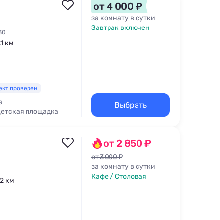
от 4 000 ₽
за комнату в сутки
Завтрак включен
30
,1 км
ект проверен
а
Выбрать
етская площадка
от 2 850 ₽
от 3 000 ₽
за комнату в сутки
Кафе / Столовая
,2 км