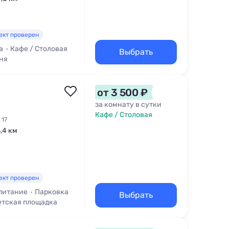
ект проверен
а
Кафе / Столовая
Выбрать
ня
от 3 500 ₽
за комнату в сутки
Кафе / Столовая
 17
5,4 км
ект проверен
 питание
Парковка
Выбрать
етская площадка