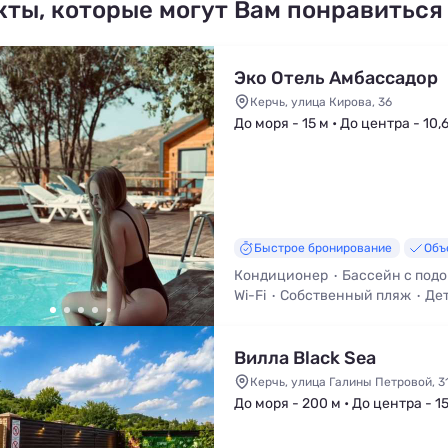
кты, которые могут Вам понравиться
Эко Отель Амбассадор
Керчь, улица Кирова, 36
До моря - 15 м • До центра - 10,
Быстрое бронирование
Объ
Кондиционер
Бассейн с под
Wi-Fi
Собственный пляж
Де
Общая кухня
Вилла Black Sea
Керчь, улица Галины Петровой, 3
До моря - 200 м • До центра - 15