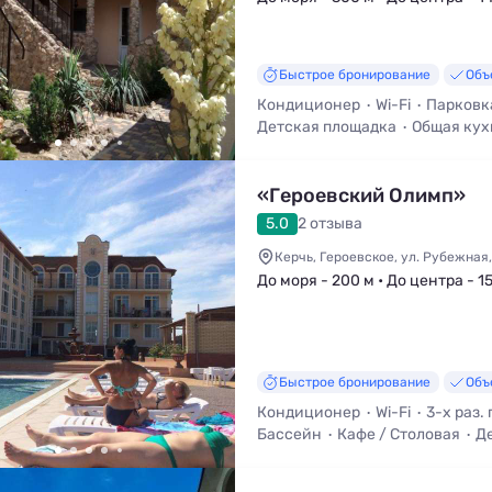
Быстрое бронирование
Объ
Кондиционер
Wi-Fi
Парковк
Детская площадка
Общая кух
Трансфер (платно)
«Героевский Олимп»
5.0
2 отзыва
Керчь, Героевское, ул. Рубежная,
До моря - 200 м • До центра - 1
Быстрое бронирование
Объ
Кондиционер
Wi-Fi
3-х раз.
Бассейн
Кафе / Столовая
Д