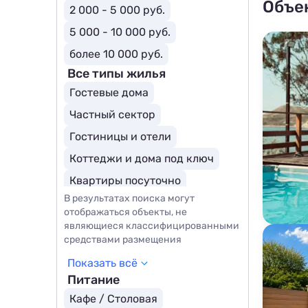
Объе
2 000 - 5 000 руб.
5 000 - 10 000 руб.
более 10 000 руб.
Все типы жилья
Гостевые дома
Частный сектор
Гостиницы и отели
Коттеджи и дома под ключ
Квартиры посуточно
В результатах поиска могут
Базы отдыха
Эллинги
отображаться объекты, не
Комнаты
Бутик-отели
являющиеся классифицированными
средствами размещения
Курортные отели
Показать всё
Питание
Кафе / Столовая