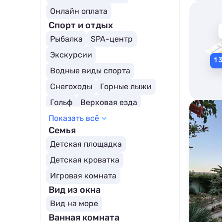
Для людей с ограниченными возможностями
Онлайн оплата
Спорт и отдых
Рыбалка
SPA-центр
Экскурсии
Водные виды спорта
Снегоходы
Горные лыжи
Гольф
Верховая езда
Показать всё
Пруд/озеро поблизости
Семья
Теннисный корт
Каток
Детская площадка
Охота
Детская кроватка
Игровая комната
Вид из окна
Вид на море
Ванная комната