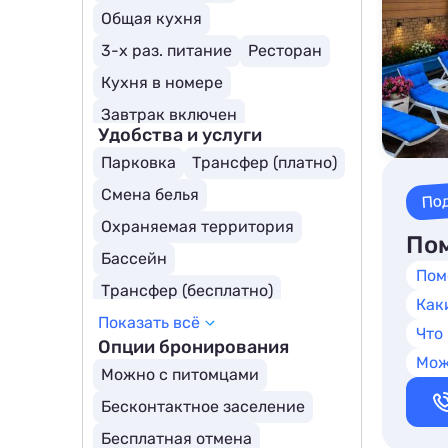
Общая кухня
3-х раз. питание
Ресторан
Кухня в номере
Завтрак включен
Удобства и услуги
Парковка
Трансфер (платно)
Смена белья
По
Охраняемая территория
Пом
Бассейн
Пом
Трансфер (бесплатно)
Как
Показать всё
Открытый бассейн
Что
Опции бронирования
Собственный пляж
Мож
Можно с питомцами
Детский бассейн
Бесконтактное заселение
Бассейн с подогревом
Бесплатная отмена