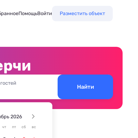
бранное
Помощь
Войти
Разместить объект
ерчи
 гостей
Найти
ябрь 2026
чт
пт
сб
вс