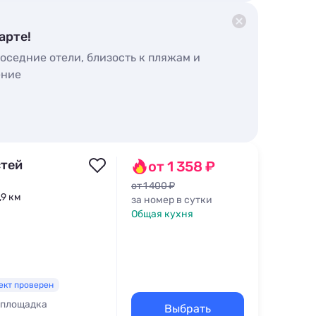
арте!
оседние отели, близость к пляжам и
ение
стей
от 1 358 ₽
от 1 400 ₽
,9 км
за номер в сутки
Общая кухня
ект проверен
 площадка
Выбрать