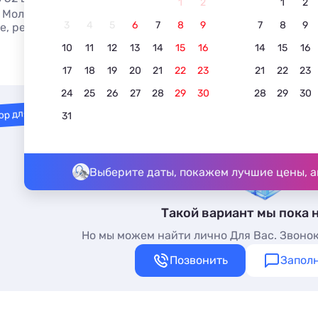
1
2
1
2
 Молодежные отели Керчи от 1200 рублей за номер в сут
3
4
5
6
7
8
9
7
8
9
е, реальные отзывы. Бронируйте Молодежные отели в Ке
10
11
12
13
14
15
16
14
15
16
17
18
19
20
21
22
23
21
22
23
24
25
26
27
28
29
30
28
29
30
ор для вас
31
Выберите даты, покажем лучшие цены, а
Такой вариант мы пока 
Но мы можем найти лично Для Вас. Звонок
Позвонить
Заполн