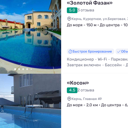
«Золотой Фазан»
5.0
3 отзыва
Керчь, Курортное, ул.Береговая, 
До моря - 150 м • До центра - 10
Быстрое бронирование
Объ
Кондиционер
Wi-Fi
Парковк
Завтрак включен
Бассейн
Д
Трансфер (платно)
«Косон»
4.5
2 отзыва
Керчь, Главная 49
До моря - 2,0 км • До центра - 6