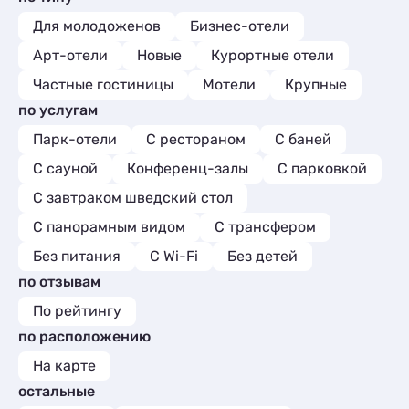
Для молодоженов
Бизнес-отели
Арт-отели
Новые
Курортные отели
Частные гостиницы
Мотели
Крупные
по услугам
Парк-отели
С рестораном
С баней
С сауной
Конференц-залы
С парковкой
С завтраком шведский стол
С панорамным видом
С трансфером
Без питания
С Wi-Fi
Без детей
по отзывам
По рейтингу
по расположению
На карте
остальные