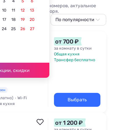
3
4
5
6
цены 2026 года. Фото номеров, актуальное
10
11
12
13
ском крае на берегу моря.
танием
В центре
По популярности
С баней
17
18
19
20
24
25
26
27
По популярности
Сначала дешевле
от 700 ₽
Сначала дороже
за комнату в сутки
Общая кухня
Ближе к морю
Трансфер бесплатно
35 м
Ближе к центру
кции, скидки
По рейтингу
рен
платно)
Wi-Fi
Выбрать
я кухня
от 1 200 ₽
за комнату в сутки