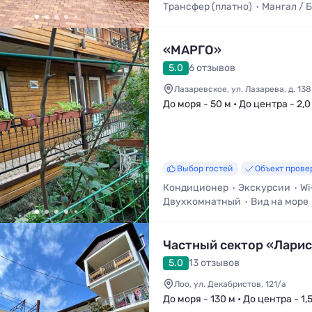
Трансфер (платно)
Мангал / 
Смена белья
«МАРГО»
5.0
6 отзывов
Лазаревское, ул. Лазарева, д. 138
До моря - 50 м • До центра - 2,0
Выбор гостей
Объект прове
Кондиционер
Экскурсии
Wi
Двухкомнатный
Вид на море
Частный сектор «Лари
5.0
13 отзывов
Лоо, ул. Декабристов, 121/а
До моря - 130 м • До центра - 1,