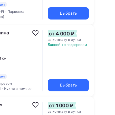
рен
-Fi
Парковка
Выбрать
но)
нина
от 4 000 ₽
за комнату в сутки
Бассейн с подогревом
3 км
рен
огревом
Выбрать
i
Кухня в номере
»
от 1 000 ₽
за комнату в сутки