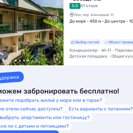
5.0
41 отзыв
Лоо, пер. Алычевый, 11
До моря - 450 м • До центра - 1
Выбор гостей
Объект прове
Кондиционер
Wi-Fi
Парковк
Детская площадка
Общая кух
Мангал / Барбекю
ддержка
ожем забронировать бесплатно!
ожете подобрать жильё у моря или в горах?
ие отели сейчас доступны?
Есть варианты с питанием?
 выбрать: апартаменты или гостиницу?
но ли с детьми и питомцами?