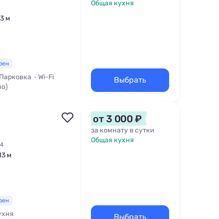
Общая кухня
73 м
рен
Парковка
Wi-Fi
Выбрать
но)
от 3 000 ₽
за комнату в сутки
Общая кухня
 4
13 м
рен
ухня
Выбрать