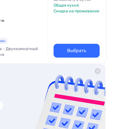
Общая кухня
Скидка на проживание
0 м
рен
а
Двухкомнатный
Выбрать
ня