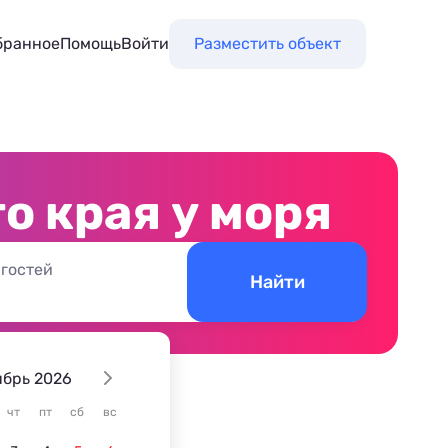
бранное
Помощь
Войти
Разместить объект
о края у моря
 гостей
Найти
ябрь 2026
ском крае
чт
пт
сб
вс