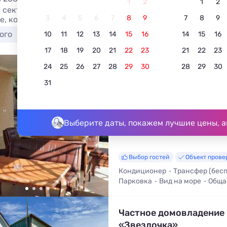
1
2
1
2
 сектор в Краснодарском крае у моря без посредников, 
3
4
5
6
7
8
9
7
8
9
е, контакты владельцев, отзывы. Отдыхайте в Краснодар
ого
Лучшие
С бассейном
У озера
С пи
10
11
12
13
14
15
16
14
15
16
17
18
19
20
21
22
23
21
22
23
24
25
26
27
28
29
30
28
29
30
«В раю у Евы»
31
4.8
28 отзывов
Лоо, ул. Окружная 9
До моря - 290 м • До центра - 3
Выберите даты, покажем лучшие цены, а
Выбор гостей
Объект прове
Кондиционер
Трансфер (бес
Парковка
Вид на море
Обща
Мангал / Барбекю
Частное домовладение
«Звездочка»