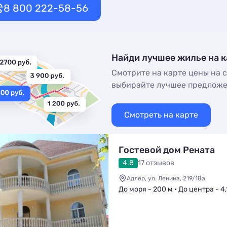
8 800 222-58-56
Найди лучшее жилье на к
Смотрите на карте цены на с
выбирайте лучшее предлож
Смотреть на карте
Гостевой дом Рената
4.8
17 отзывов
Адлер, ул. Ленина, 219/18а
До моря - 200 м • До центра - 4,