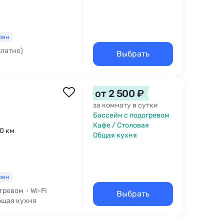
рен
платно)
Выбрать
 туалет
Парковка
от 2 500 ₽
за комнату в сутки
Бассейн с подогревом
Кафе / Столовая
,0 км
Общая кухня
рен
огревом
Wi-Fi
Выбрать
бщая кухня