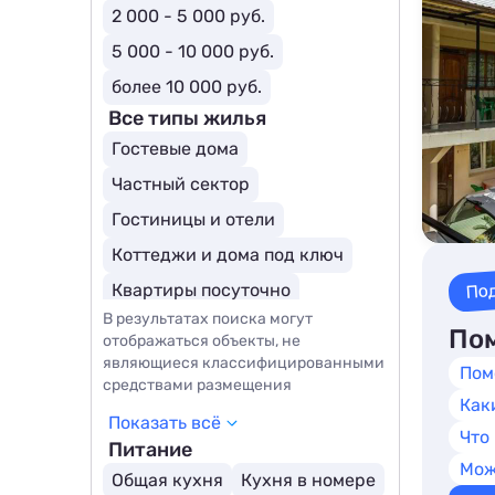
2 000 - 5 000 руб.
5 000 - 10 000 руб.
более 10 000 руб.
Все типы жилья
Гостевые дома
Частный сектор
Гостиницы и отели
Коттеджи и дома под ключ
По
Квартиры посуточно
В результатах поиска могут
Эллинги
Комнаты
Пом
отображаться объекты, не
Апартаменты
Мини-отели
являющиеся классифицированными
Пом
средствами размещения
Как
Показать всё
Что
Питание
Мож
Общая кухня
Кухня в номере