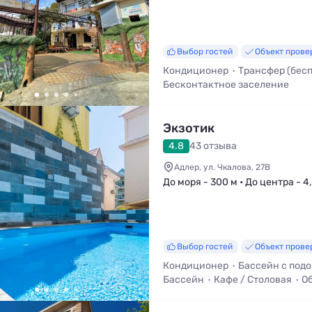
Выбор гостей
Объект прове
Кондиционер
Трансфер (бес
Бесконтактное заселение
Обязательный депозит
Душ и
Wi-Fi
Экзотик
4.8
43 отзыва
Адлер, ул. Чкалова, 27В
До моря - 300 м • До центра - 4
Выбор гостей
Объект прове
Кондиционер
Бассейн с под
Бассейн
Кафе / Столовая
О
Трансфер (платно)