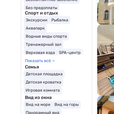
Без предоплаты
Спорт и отдых
Экскурсии
Рыбалка
Аквапарк
Водные виды спорта
Тренажерный зал
Верховая езда
SPA-центр
Показать всё
Горные лыжи
Семья
Пруд/озеро поблизости
Детская площадка
Рафтинг
Детская кроватка
Игровая комната
Вид из окна
Вид на море
Вид на горы
Панорамный вид