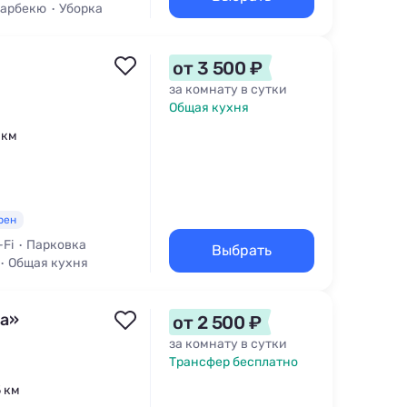
Барбекю
Уборка
от 3 500 ₽
за комнату в сутки
Общая кухня
 км
рен
-Fi
Парковка
Выбрать
Общая кухня
са»
от 2 500 ₽
за комнату в сутки
Трансфер бесплатно
5 км