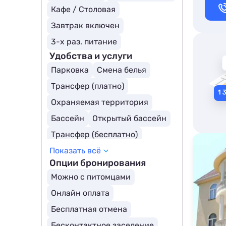
Кафе / Столовая
Завтрак включен
3-х раз. питание
Удобства и услуги
Парковка
Смена белья
Трансфер (платно)
Охраняемая территория
Бассейн
Открытый бассейн
Трансфер (бесплатно)
Показать всё
Бассейн с подогревом
Опции бронирования
Для людей с ограниченными возможностями
Можно с питомцами
Детский бассейн
Онлайн оплата
Собственный пляж
Бесплатная отмена
Бесконтактное заселение