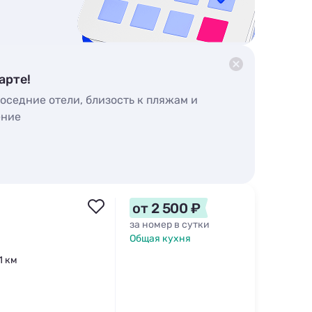
арте!
оседние отели, близость к пляжам и
ение
от 2 500 ₽
за номер в сутки
Общая кухня
1 км