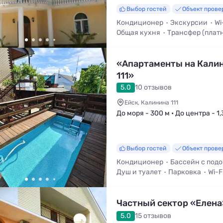
Выбор гостей
Объект прове
Кондиционер
Экскурсии
Wi
Общая кухня
Трансфер (плат
Мангал / Барбекю
«Апартаменты на Кали
111»
5.0
10 отзывов
Ейск, Калинина 111
До моря - 300 м • До центра - 1,
Выбор гостей
Объект прове
Кондиционер
Бассейн с под
Душ и туалет
Парковка
Wi-F
Двухкомнатный
Частный сектор «Елена
5.0
15 отзывов