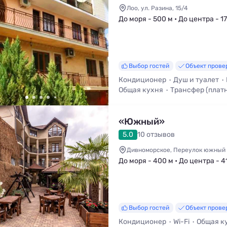
Лоо, ул. Разина, 15/4
До моря - 500 м • До центра - 1
Выбор гостей
Объект прове
Кондиционер
Душ и туалет
Общая кухня
Трансфер (плат
Мангал / Барбекю
«Южный»
5.0
10 отзывов
Дивноморское, Переулок южный
До моря - 400 м • До центра - 4
Выбор гостей
Объект прове
Кондиционер
Wi-Fi
Общая к