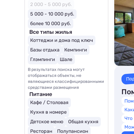
2 000 - 5 000 руб.
5 000 - 10 000 руб.
более 10 000 руб.
Все типы жилья
Коттеджи и дома под ключ
Базы отдыха
Кемпинги
Глэмпинги
Шале
В результатах поиска могут
отображаться объекты, не
По
являющиеся классифицированными
средствами размещения
Пом
Питание
Пом
Кафе / Столовая
Как
Кухня в номере
Что
Детское меню
Общая кухня
Мож
Ресторан
Полупансион