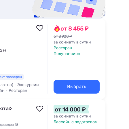
от 8 455 ₽
от 8 900 ₽
за комнату в сутки
Ресторан
62 м
Полупансион
ект проверен
платно)
Экскурсии
Выбрать
йн
Ресторан
ята»
от 14 000 ₽
за комнату в сутки
Бассейн с подогревом
доводов 18