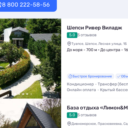
8 800 222-58-56
Шепси Ривер Виладж
5.0
5 отзывов
Туапсе, Шепси, Лесная улица, 1Б
До моря - 700 м • До центра - 1
Быстрое бронирование
Объ
Кондиционер
Трансфер (бес
Онлайн оплата
Крытый бассе
Полупансион
База отдыха «Лимон&М
5.0
5 отзывов
Дивноморское, Прасковеевка, Са