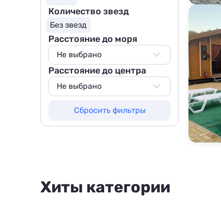
Количество звезд
Без звезд
Расстояние до моря
Не выбрано
Расстояние до центра
Не выбрано
100 м
Не выбрано
200 м
Не выбрано
Сбросить фильтры
500 м
200 м
800 м
500 м
1000 м
800 м
1500 м
1000 м
1500 м
Хиты категории