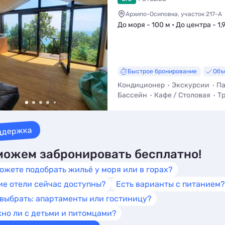
Архипо-Осиповка, участок 217-А
До моря - 100 м • До центра - 1,
Быстрое бронирование
Объ
Кондиционер
Экскурсии
Па
Бассейн
Кафе / Столовая
Т
ддержка
ожем забронировать бесплатно!
ожете подобрать жильё у моря или в горах?
ие отели сейчас доступны?
Есть варианты с питанием?
 выбрать: апартаменты или гостиницу?
но ли с детьми и питомцами?