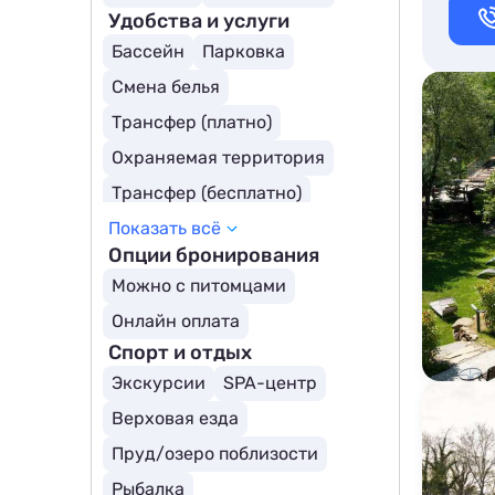
Удобства и услуги
Бассейн
Парковка
Смена белья
Трансфер (платно)
Охраняемая территория
Трансфер (бесплатно)
Показать всё
Открытый бассейн
Опции бронирования
Детский бассейн
Можно с питомцами
Крытый бассейн
Онлайн оплата
Собственный пляж
Спорт и отдых
Бассейн с подогревом
Экскурсии
SPA-центр
Верховая езда
Пруд/озеро поблизости
Рыбалка