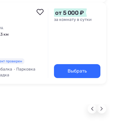
от 5 000 ₽
за комнату в сутки
9А
,3 км
ект проверен
балка
Парковка
Выбрать
щадка