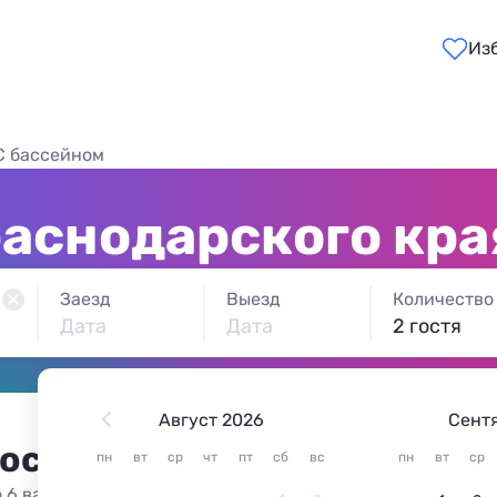
Из
С бассейном
аснодарского кра
Заезд
Выезд
Количество
Дата
Дата
2 гостя
Август 2026
Сент
 остановиться в Краснодар
пн
вт
ср
чт
пт
сб
вс
пн
вт
ср
 6 вариантов жилья из 6