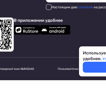
Настоящим даю
согласие
на рас
В приложении удобнее
Используе
удобнее.
У
 товарный знак №842642
Пользовательское соглашение
Обр