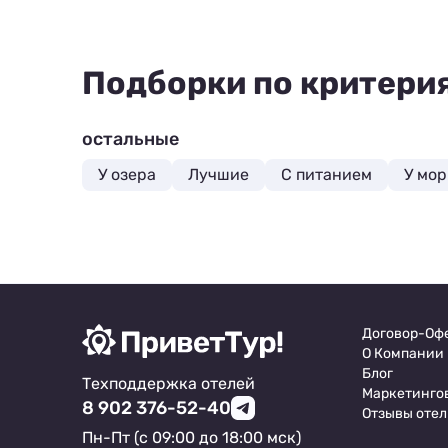
Подборки по критери
остальные
У озера
Лучшие
С питанием
У мор
Договор-Оф
О Компании
Блог
Техподдержка отелей
Маркетинго
8 902 376-52-40
Отзывы отел
Пн-Пт (с 09:00 до 18:00 мск)