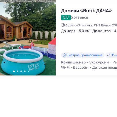
Домики «Butik ДАЧА»
5.0
5 отзывов
Архипо-Осиповка, СНТ Вулан, 20
До моря - 5,0 км • До центра - 4
Быстрое бронирование
Объ
Кондиционер
Экскурсии
Ры
Wi-Fi
Бассейн
Детская пло