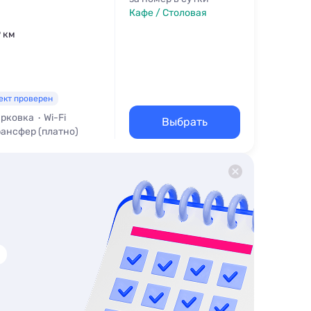
Кафе / Столовая
9 км
ект проверен
рковка
Wi-Fi
Выбрать
рансфер (платно)