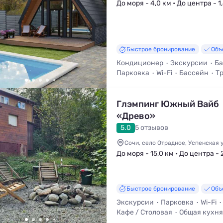
До моря - 4,0 км • До центра - 1
Быстрое бронирование
Объ
Кондиционер
Экскурсии
Ба
Парковка
Wi-Fi
Бассейн
Т
Глэмпинг Южный Вайб
«Древо»
5.0
5 отзывов
Сочи, село Отрадное, Успенская ул
До моря - 15,0 км • До центра - 
Быстрое бронирование
Объ
Экскурсии
Парковка
Wi-Fi
Кафе / Столовая
Общая кухня
Трансфер (платно)