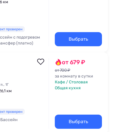
,6 км
ект проверен
ссейн с подогревом
Выбрать
рансфер (платно)
от 679 ₽
от 700 ₽
за комнату в сутки
Кафе / Столовая
., 1Г
Общая кухня
26,1 км
ект проверен
Бассейн
Выбрать