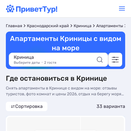
С
Главная
Краснодарский край
Криница
Апартаменты
Апартаменты Криницы с видом
на море
Криница
Выберите даты
2 гостя
Где остановиться в Кринице
Снять апартаменты в Кринице с видом на море: отзывы
туристов, фото комнат и цены 2026, отдых на берегу моря
без посредников. Апартаменты с видом на море в Кринице
- более 32 вариантов, от 1500 руб, апартаменты с общей
Сортировка
33 варианта
кухней, кухней в номере и все включено.