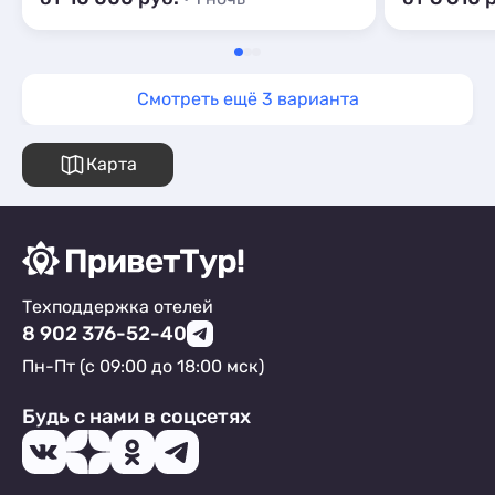
чистые,кух
столовая.Х
на берегу 
столовая на
Смотреть ещё 3 варианта
забыла!ЕНО
отеля!Они 
надо их пуг
Карта
топая!Они 
уважения к
есть,чисты
Конечно,вс
человек мо
радоваться 
Техподдержка отелей
вообще при
такая Божес
8 902 376-52-40
спасибо Эду
Пн-Пт (с 09:00 до 18:00 мск)
Будь с нами в соцсетях