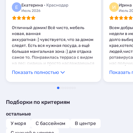
Апартаменты
55
Екатерина
· Краснодар
Ирина
Е
И
Мини-отели
5
Июль 2026
Июль 2
Шале
2
Отличный домик! Всё чисто, мебель
Всем добры
новая, ванная
недели в и
аккуратная :) чувствуется, что за домом
долго выби
следят. Есть вся нужная посуда, а ещё
крае,хотел
большая мангальная зона :) для отдыха
людей,чист
самое то. Понравилась терраса с видом
ротавируса!
на лес: сидишь и просто наслаждаешься
нас получи
тишиной. Однозначно рекомендую!
Эдуарду,вл
Показать полностью
Показать 
сделал нам
По телефон
про море и
полезная ве
моря лишние
Подборки по критериям
лестница в
наперегонк
остальные
ней.Далее-
готова возв
У моря
С бассейном
В центре
утреннего 
C кухней в номере