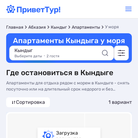
У моря
Главная
Абхазия
Кындыг
Апартаменты
Апартаменты Кындыга у моря
Кындыг
Выберите даты
2 гостя
Где остановиться в Кындыге
Апартаменты для отдыха рядом с морем в Кындыге - снять
посуточно или на длительный срок недорого и без
посредников, цены на 2026, фото комнат и отзывы
туристов. Арендовать апартаменты у моря в Кындыге -
Сортировка
1 вариант
более 10 вариантов, от 7100 руб, апартаменты с
трансфером (платно), сменой белья и онлайн оплатой.
Загрузка