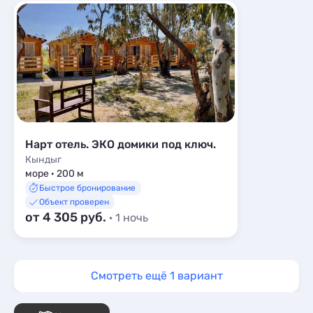
Апартаменты
18
Мини-отели
2
Кемпинги
1
Глэмпинги
2
Шале
7
Нарт отель. ЭКО домики под ключ.
Кындыг
море · 200 м
Быстрое бронирование
Объект проверен
от 4 305 руб.
· 1 ночь
Смотреть ещё 1 вариант