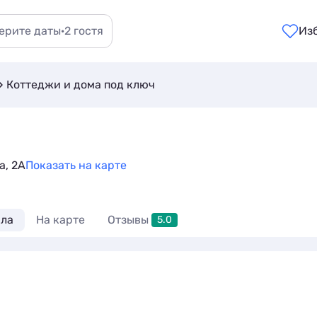
ерите даты
·
2 гостя
Из
Коттеджи и дома под ключ
а, 2А
Показать на карте
ла
На карте
Отзывы
5.0