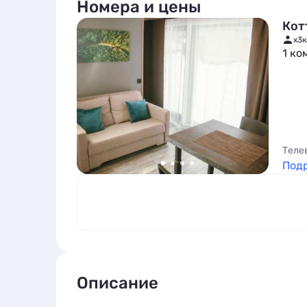
Номера и цены
Кот
x3
к
1 ко
Теле
Под
Описание