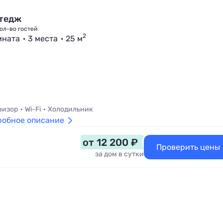
тедж
ол-во гостей
2
мната
3 места
25 м
визор
Wi-Fi
Холодильник
робное описание
от 12 200 ₽
Проверить цены
за дом в сутки