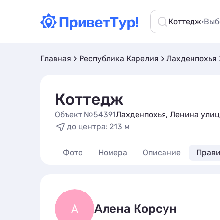
Коттедж
·
Выб
Главная
Республика Карелия
Лахденпохья
Коттедж
Объект №54391
Лахденпохья, Ленина улиц
до центра: 213 м
Фото
Номера
Описание
Прави
А
Алена Корсун