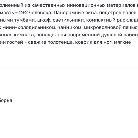
олненный из качественных инновационных материалов 
ость – 2+2 человека. Панорамные окна, подогрев полов,
тными тумбами, шкаф, светильники, компактный расклад
 с мини-холодильником, чайником, микроволновой печью
анная комната, оснащенная современной душевой кабин
ии гостей - свежие полотенца, коврик для ног, мягкие
ности. К домику прилегает просторная терраса с садово
борка