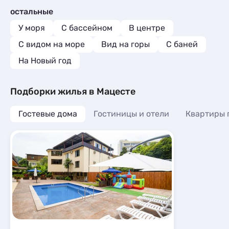
остальные
У моря
С бассейном
В центре
С видом на море
Вид на горы
С баней
На Новый год
Подборки жилья в Мацесте
Гостевые дома
Гостиницы и отели
Квартиры 