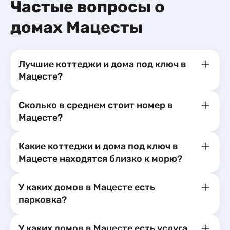
Гостиницы и отели
26
Частые вопросы о
Эллинги
1
Глэмпинги
Хостелы
1
1
Коттеджи и дома под ключ
13
Апартаменты
15
Комнаты
18
домах Мацесты
Квартиры посуточно
479
Апартаменты
136
Базы отдыха
2
Мини-отели
13
Хостелы
1
Пансионаты
1
Комнаты
8
Лучшие коттеджи и дома под ключ в
Шале
1
Апартаменты
136
Мацесте?
Мини-отели
3
Шале
1
Сколько в среднем стоит номер в
Мацесте?
Какие коттеджи и дома под ключ в
Мацесте находятся близко к морю?
У каких домов в Мацесте есть
парковка?
У каких домов в Мацесте есть услуга