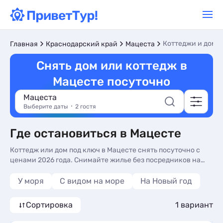
Коттеджи и дома 
Главная
Краснодарский край
Мацеста
Снять дом или коттедж в
Мацесте посуточно
Мацеста
Выберите даты
2 гостя
Где остановиться в Мацесте
Коттедж или дом под ключ в Мацесте снять посуточно с
ценами 2026 года. Снимайте жилье без посредников на
курортах Мацесты по цене от 12000 рублей. Вы можете
напрямую связаться с владельцами жилья и
У моря
С видом на море
На Новый год
забронировать его без комиссий и скрытых платежей.
Сортировка
1 вариант