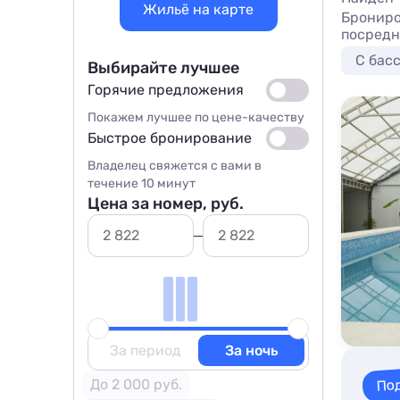
Жильё на карте
Брониро
посредн
С бас
Выбирайте лучшее
Горячие предложения
Покажем лучшее по цене-качеству
Быстрое бронирование
Владелец свяжется с вами в
течение 10 минут
Цена за номер, руб.
За период
За ночь
По
До 2 000 руб.