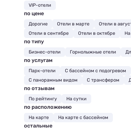
VIP-отели
по цене
Дорогие
Отели в марте
Отели в авгус
Отели в сентябре
Отели в октябре
На
по типу
Бизнес-отели
Горнолыжные отели
Дл
по услугам
Парк-отели
С бассейном с подогревом
С панорамным видом
С трансфером
по отзывам
По рейтингу
На сутки
по расположению
На карте
На карте с бассейном
остальные