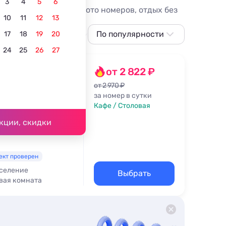
3
4
5
6
опа, цены, отзывы, фото номеров, отдых без
10
11
12
13
детьми
С домашними животными
По популярности
Вид на горы
17
18
19
20
24
25
26
27
По популярности
Сначала дешевле
от 2 822 ₽
Сначала дороже
от 2 970 ₽
за номер в сутки
дыженск
По рейтингу
Кафе / Столовая
кции, скидки
ект проверен
аселение
Выбрать
вая комната