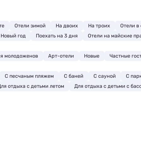
те
Отели зимой
На двоих
На троих
Отели в
 Новый год
Поехать на 3 дня
Отели на майские пр
я молодоженов
Арт-отели
Новые
Частные гос
С песчаным пляжем
С баней
С сауной
С пар
Для отдыха с детьми летом
Для отдыха с детьми с ба