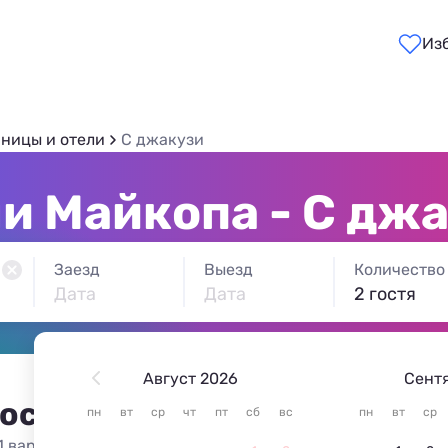
Из
иницы и отели
С джакузи
и Майкопа - С дж
Заезд
Выезд
Количество
Дата
Дата
2 гостя
Август 2026
Сент
 остановиться в Майкопе
пн
вт
ср
чт
пт
сб
вс
пн
вт
ср
1 вариант жилья из 1