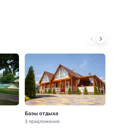
Базы отдыха
Частны
3 предложения
2 пред