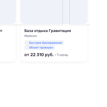
е»
База отдыха Гравитация
Майкоп
Майко
Быстрое бронирование
Быс
Объект проверен
Объ
от 22 310
от 1 
· 1 ночь