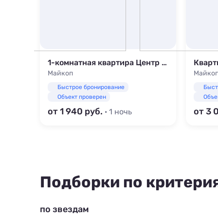
Современная и уютная квартира в ЖК Лаго-Наки
1-комнатная квартира Центр города
Майкоп
Майко
Быстрое бронирование
Быст
Объект проверен
Объе
от 1 940
от 3 
· 1 ночь
Подборки по критери
по звездам