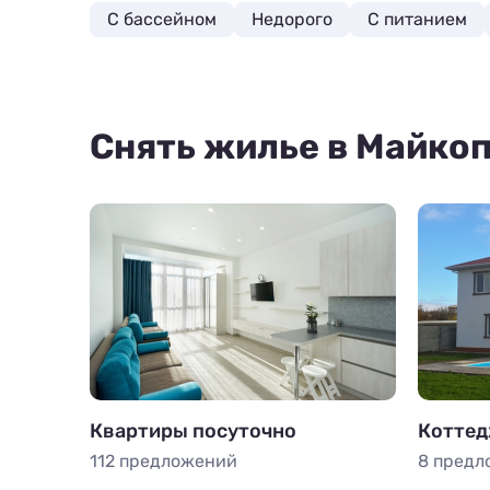
С бассейном
Недорого
С питанием
Снять жилье в Майко
Квартиры посуточно
Коттед
112 предложений
8 предл