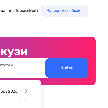
бранное
Помощь
Войти
Разместить объект
акузи
 гостей
Найти
ябрь 2026
чт
пт
сб
вс