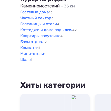
Каменномостский
~ 35 км
Гостевые дома
13
Частный сектор
3
Гостиницы и отели
4
Коттеджи и дома под ключ
42
Квартиры посуточно
4
Базы отдыха
2
Комнаты
11
Мини-отели
1
Шале
1
Хиты категории