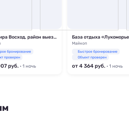
Квартира Восход, район выезд в горы
База отдыха «Лукоморь
п
Майкоп
рое бронирование
Быстрое бронирование
кт проверен
Объект проверен
007
от 4 364
· 1 ночь
· 1 ночь
ям