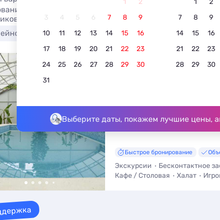
1
2
1
2
вание отеля в Майкопе с джакузи в 2026. Гостиницы Майк
3
4
5
6
7
8
9
7
8
9
иков.
сейном
Недорого
С питанием
Для отдыха с 
10
11
12
13
14
15
16
14
15
16
17
18
19
20
21
22
23
21
22
23
24
25
26
27
28
29
30
28
29
30
Отель "Предгорье"
31
4.8
5 отзывов
Майкоп, ул. Кирова, д. 141, г. Ха
До центра - 49,1 км
Выберите даты, покажем лучшие цены, а
Быстрое бронирование
Объ
Экскурсии
Бесконтактное з
Кафе / Столовая
Халат
Игро
Мангал / Барбекю
Массаж
ддержка