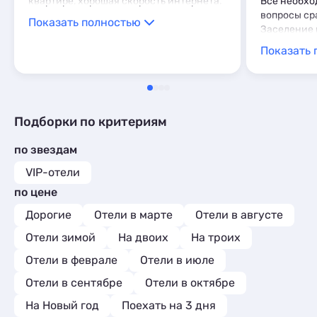
квартире, хорошая скорость интернета.
Всё необхо
вопросы ср
Показать полностью
Заселение 
что очень 
Показать 
рано утром
Подборки по критериям
по звездам
VIP-отели
по цене
Дорогие
Отели в марте
Отели в августе
Отели зимой
На двоих
На троих
Отели в феврале
Отели в июле
Отели в сентябре
Отели в октябре
На Новый год
Поехать на 3 дня