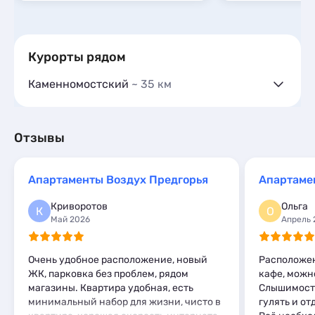
Курорты рядом
Каменномостский
~ 35 км
Гостевые дома
13
Частный сектор
3
Гостиницы и отели
4
Отзывы
Коттеджи и дома под ключ
42
Квартиры посуточно
4
Апартаменты Воздух Предгорья
Апартаме
Базы отдыха
2
Комнаты
11
Криворотов
Ольга
К
О
Мини-отели
1
Май 2026
Апрель 
Шале
1
Очень удобное расположение, новый
Расположен
ЖК, парковка без проблем, рядом
кафе, можн
магазины. Квартира удобная, есть
Слышимость
минимальный набор для жизни, чисто в
гулять и от