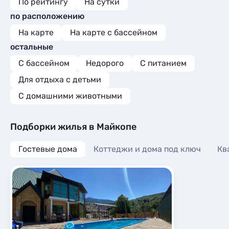
По рейтингу
На сутки
по расположению
На карте
На карте с бассейном
остальные
С бассейном
Недорого
С питанием
Для отдыха с детьми
С домашними животными
Подборки жилья в Майкопе
Гостевые дома
Коттеджи и дома под ключ
Кв