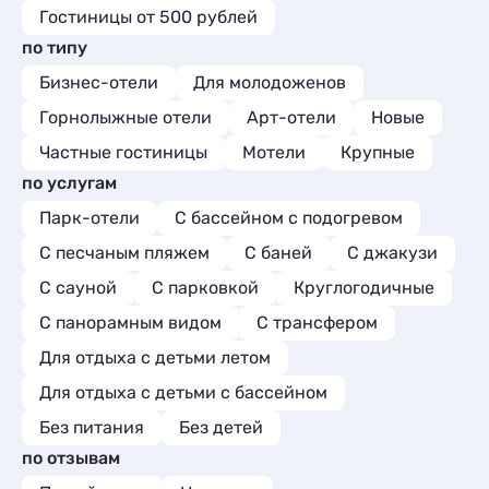
Гостиницы от 500 рублей
по типу
Бизнес-отели
Для молодоженов
Горнолыжные отели
Арт-отели
Новые
Частные гостиницы
Мотели
Крупные
по услугам
Парк-отели
С бассейном с подогревом
С песчаным пляжем
С баней
С джакузи
С сауной
С парковкой
Круглогодичные
С панорамным видом
С трансфером
Для отдыха с детьми летом
Для отдыха с детьми с бассейном
Без питания
Без детей
по отзывам