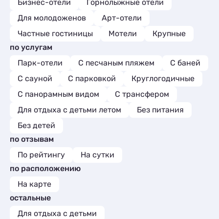
Бизнес-отели
Горнолыжные отели
Для молодоженов
Арт-отели
Частные гостиницы
Мотели
Крупные
по услугам
Парк-отели
С песчаным пляжем
С баней
С сауной
С парковкой
Круглогодичные
С панорамным видом
С трансфером
Для отдыха с детьми летом
Без питания
Без детей
по отзывам
По рейтингу
На сутки
по расположению
На карте
остальные
Для отдыха с детьми