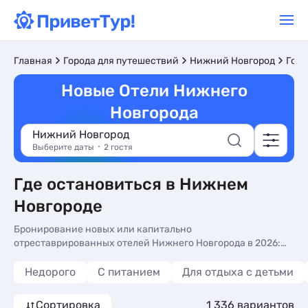
Главная
Города для путешествий
Нижний Новгород
Гост
Новые Отели Нижнего
Новгорода
Нижний Новгород
Выберите даты
2 гостя
Где остановиться в Нижнем
Новгороде
Бронирование новых или капитально
отреставрированных отелей Нижнего Новгорода в 2026:
цены, отзывы, фото номеров, отдых без посредников.
Недорого
С питанием
Для отдыха с детьми
Сортировка
1 336 вариантов