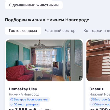
С домашними животными
Подборки жилья в Нижнем Новгороде
Гостевые дома
Частный сектор
Коттеджи и д
Homestay Uley
Славия
Нижний Новгород
Нижний Нов
Быстрое бронирование
Быстрое б
Объект проверен
Объект пр
от 3 888 руб.
от 6 200 
· 1 ночь