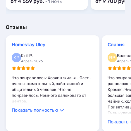
от 4 559
от 9 700
· 1 ночь
Отзывы
Homestay Uley
Славия
Kirill P.
Волесл
KP
ВВ
Апрель 2026
Апрель 
Что понравилось: Хозяин жилья - Олег -
Что понрав
очень внимательный, заботливый и
расположен
общительный человек. Что не
Кремля. Чи
понравилось: Немного далековато от
большая ва
центра.
Чайник, хо
Приветливы
Показать полностью
Очень удач
знакомства
Показать 