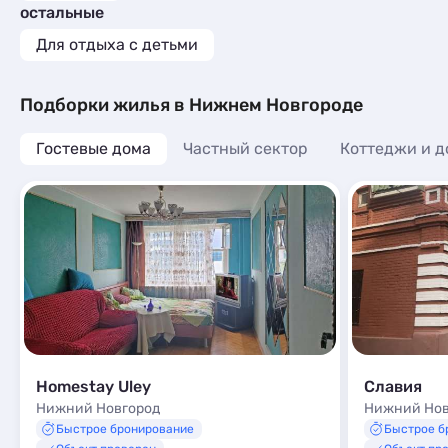
остальные
Для отдыха с детьми
Подборки жилья в Нижнем Новгороде
Гостевые дома
Частный сектор
Коттеджи и д
Homestay Uley
Славия
Нижний Новгород
Нижний Нов
Быстрое бронирование
Быстрое б