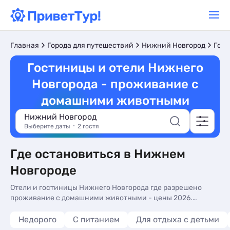
Главная
Города для путешествий
Нижний Новгород
Гост
Гостиницы и отели Нижнего
Новгорода - проживание с
домашними животными
Нижний Новгород
Выберите даты
2 гостя
Где остановиться в Нижнем
Новгороде
Отели и гостиницы Нижнего Новгорода где разрешено
проживание с домашними животными - цены 2026.
Гостиницы и отели для отдыха с домашними питомцами:
собаками, кошками и другими животными в Нижнем
Недорого
С питанием
Для отдыха с детьми
Новгороде - более 10 вариантов, от 2660 руб, номера с