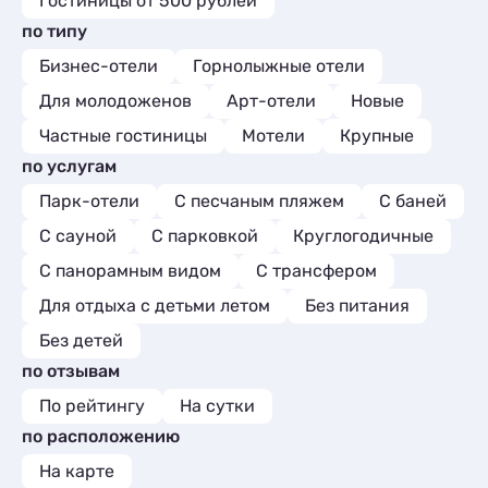
Гостиницы от 500 рублей
по типу
Бизнес-отели
Горнолыжные отели
Для молодоженов
Арт-отели
Новые
Частные гостиницы
Мотели
Крупные
по услугам
Парк-отели
С песчаным пляжем
С баней
С сауной
С парковкой
Круглогодичные
С панорамным видом
С трансфером
Для отдыха с детьми летом
Без питания
Без детей
по отзывам
По рейтингу
На сутки
по расположению
На карте