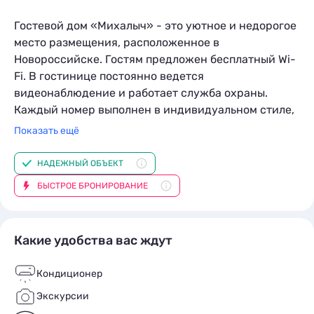
Гостевой дом «Михалыч» - это уютное и недорогое
место размещения, расположенное в
Новороссийске. Гостям предложен бесплатный Wi-
Fi. В гостинице постоянно ведется
видеонаблюдение и работает служба охраны.
Каждый номер выполнен в индивидуальном стиле,
с удобными кроватями и оборудованными ванными
Показать ещё
комнатами. Территория располагает
круглосуточным магазином. Неподалеку находятся
НАДЕЖНЫЙ ОБЪЕКТ
остановки общественного транспорта и парковки
БЫСТРОЕ БРОНИРОВАНИЕ
для автомобилей.
Какие удобства вас ждут
Кондиционер
Экскурсии