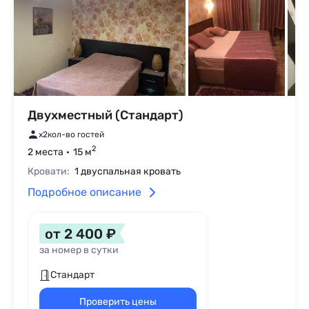
Двухместный (Стандарт)
x2
кол-во гостей
2
2 места
15 м
Кровати:
1 двуспальная кровать
Подробное описание
от 2 400 ₽
за номер в сутки
Стандарт
Проверить цены