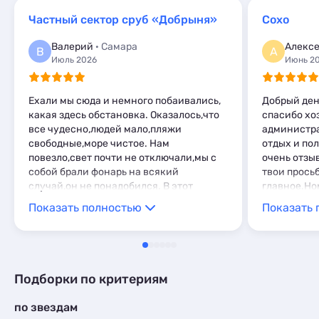
Апартаменты
Квартиры посуточно
6
49
Мини-отели
1
Частный сектор сруб «Добрыня»
Сохо
Мини-отели
Апартаменты
6
3
Пансионаты
1
Пансионаты
Мини-отели
2
1
Валерий
· Самара
Алекс
В
А
Июль 2026
Июнь 2
Ехали мы сюда и немного побаивались,
Добрый ден
какая здесь обстановка. Оказалось,что
спасибо хо
все чудесно,людей мало,пляжи
администра
свободные,море чистое. Нам
отдых и по
повезло,свет почти не отключали,мы с
очень отзы
собой брали фонарь на всякий
твои прось
случай,он не понадобился. В этот
главное.Но
гостевой дом ездим не первый год,всё
ухоженные,
Показать полностью
Показать 
здесь на высшем,
внимательн
уровне,комфорт,уют,полный релакс.
администра
Тишина необыкновенная,вокруг домика
качественн
зелень и цветы. Мост,кстати,тоже
ортопедиче
быстро прошли в обоих направлениях.
отдых еще 
Подборки по критериям
Очень рады,что приехали в этом году в
расположен
Крым.
от основно
по звездам
можно с от