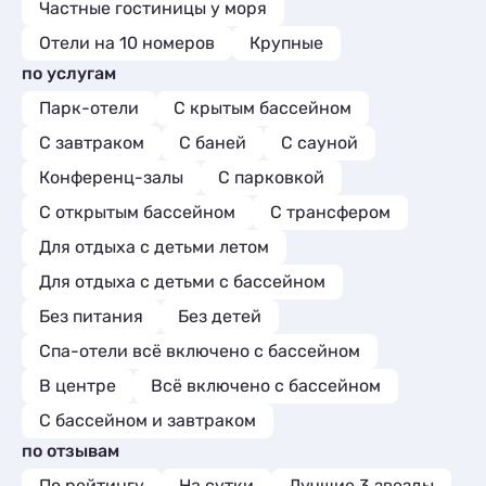
Частные гостиницы у моря
Отели на 10 номеров
Крупные
по услугам
Парк-отели
С крытым бассейном
С завтраком
С баней
С сауной
Конференц-залы
С парковкой
С открытым бассейном
С трансфером
Для отдыха с детьми летом
Для отдыха с детьми с бассейном
Без питания
Без детей
Спа-отели всё включено с бассейном
В центре
Всё включено с бассейном
С бассейном и завтраком
по отзывам
По рейтингу
На сутки
Лучшие 3 звезды