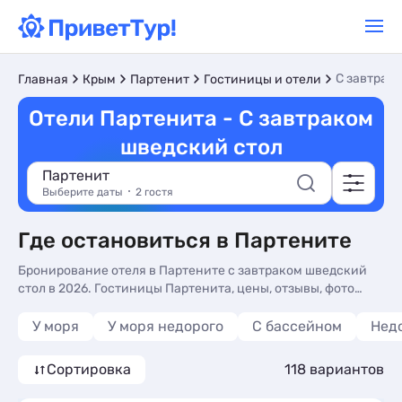
С завтрак
Главная
Крым
Партенит
Гостиницы и отели
Отели Партенита - С завтраком
шведский стол
Партенит
Выберите даты
2 гостя
Где остановиться в Партените
Бронирование отеля в Партените с завтраком шведский
стол в 2026. Гостиницы Партенита, цены, отзывы, фото
номеров, отдых без посредников.
У моря
У моря недорого
С бассейном
Нед
Сортировка
118 вариантов