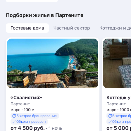
Подборки жилья в Партените
Гостевые дома
Частный сектор
Коттеджи и д
«Скалистый»
Коттедж у
Партенит
Партенит
море · 100 м
море · 1000 
Быстрое бронирование
Быстрое б
Объект проверен
Объект пр
от 4 500 руб.
от 5 000 
· 1 ночь