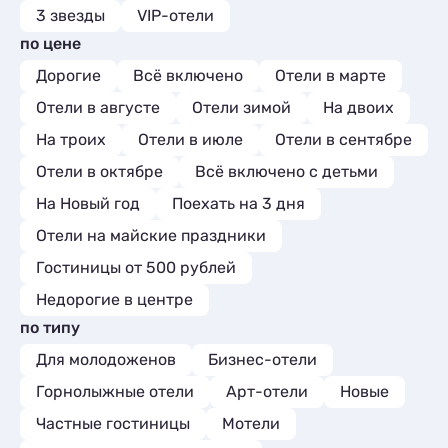
шум моря, 
3 звезды
VIP-отели
отелем рас
по цене
можно ужин
море,пляж 
Дорогие
Всё включено
Отели в марте
своими шез
Отели в августе
Отели зимой
На двоих
отдыхаем в
всегда с о
На троих
Отели в июле
Отели в сентябре
положител
Отели в октябре
Всё включено с детьми
спасибо Ек
Галине за 
На Новый год
Поехать на 3 дня
уважении А
Воронеж.
Отели на майские праздники
Гостиницы от 500 рублей
Недорогие в центре
по типу
Для молодоженов
Бизнес-отели
Горнолыжные отели
Арт-отели
Новые
Частные гостиницы
Мотели