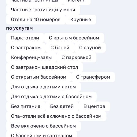
Частные гостиницы у моря
Отели на 10 номеров
Крупные
по услугам
Парк-отели
С крытым бассейном
С завтраком
С баней
С сауной
Конференц-залы
С парковкой
С завтраком шведский стол
С открытым бассейном
С трансфером
Для отдыха с детьми летом
Для отдыха с детьми с бассейном
Без питания
Без детей
В центре
Спа-отели всё включено с бассейном
Всё включено с бассейном
С бассейном и завтраком