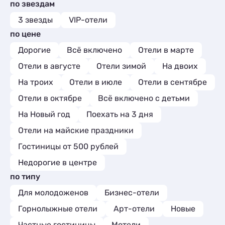
по звездам
Апартаменты
Квартиры посуточно
6
49
Мини-отели
1
Мини-отели
Апартаменты
6
3
3 звезды
VIP-отели
Пансионаты
1
Пансионаты
Мини-отели
2
1
по цене
Дорогие
Всё включено
Отели в марте
Отели в августе
Отели зимой
На двоих
На троих
Отели в июле
Отели в сентябре
Отели в октябре
Всё включено с детьми
На Новый год
Поехать на 3 дня
Отели на майские праздники
Гостиницы от 500 рублей
Недорогие в центре
по типу
Для молодоженов
Бизнес-отели
Горнолыжные отели
Арт-отели
Новые
Частные гостиницы
Мотели