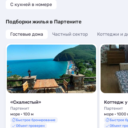
C кухней в номере
Подборки жилья в Партените
Гостевые дома
Частный сектор
Коттеджи и д
«Скалистый»
Коттедж у
Партенит
Партенит
море · 100 м
море · 1000 
Быстрое бронирование
Быстрое б
Объект проверен
Объект пр