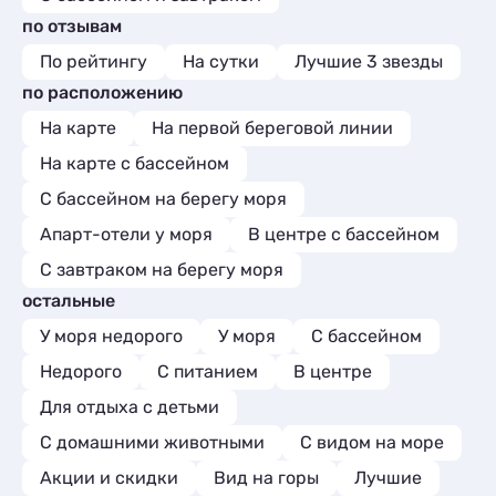
по отзывам
По рейтингу
На сутки
Лучшие 3 звезды
по расположению
На карте
На первой береговой линии
На карте с бассейном
С бассейном на берегу моря
Апарт-отели у моря
В центре с бассейном
С завтраком на берегу моря
остальные
У моря недорого
У моря
С бассейном
Недорого
С питанием
В центре
Для отдыха с детьми
С домашними животными
С видом на море
Акции и скидки
Вид на горы
Лучшие