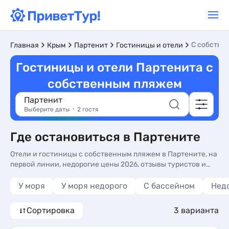
С собстве
Главная
Крым
Партенит
Гостиницы и отели
Гостиницы и отели Партенита с
собственным пляжем
Партенит
Выберите даты
2 гостя
Где остановиться в Партените
Отели и гостиницы с собственным пляжем в Партените, на
первой линии, недорогие цены 2026, отзывы туристов и
фото. Бронируйте номера у моря в гостиницах и отелях с
собственным пляжем - более 10 вариантов, от 3500 руб,
У моря
У моря недорого
С бассейном
Нед
номера с кухней в номере, общей кухней и 3-х раз.
питанием.
Сортировка
3 варианта