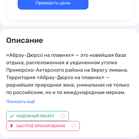
Проверить цены
Описание
«Абрау-Дюрсо на плавнях» — это новейшая база
отдыха, расположенная в уединенном уголке
Приморско-Ахтарского района на берегу лимана.
Территория «Абрау-Дюрсо на плавнях» —
редчайшая природная зона, уникальная не только
по российским, но и по международным меркам.
Благодаря своему исключительному
Показать ещё
местоположению и необыкновенной экосистеме
«Абрау-Дюрсо на плавнях» является природной
НАДЕЖНЫЙ ОБЪЕКТ
рекреацией и идеальным местом для отдыха
БЫСТРОЕ БРОНИРОВАНИЕ
мечты.