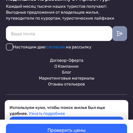
Каждый месяц тысячи наших туристов получают:
Выгодные предложения от владельцев жилья,
путеводители по курортам, туристические лайфхаки
Настоящим даю
согласие
на рассылку
Договор-Оферта
О Компании
Блог
Маркетинговые материалы
Отзывы отельеров
Пользовательское соглашение
Используем куки, чтобы поиск жилья был еще
Обработка персональных данных
удобнее.
Узнать подробнее
Условия бронирования объектов
© 2017-2026 ПриветТур™
Принять
Российский сервис бронирования жилья, официальный сайт,
товарный знак №842642
Проверить цены