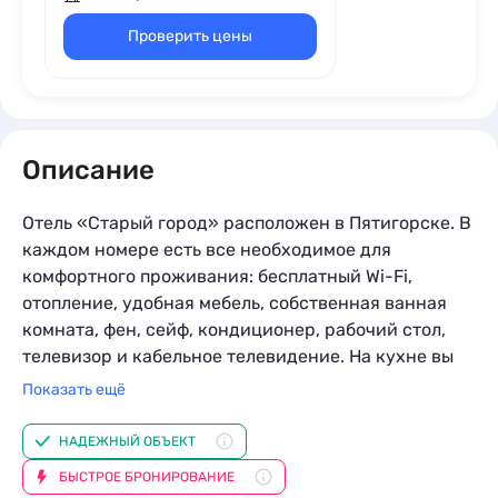
Проверить цены
Описание
Отель «Старый город» расположен в Пятигорске. В
каждом номере есть все необходимое для
комфортного проживания: бесплатный Wi-Fi,
отопление, удобная мебель, собственная ванная
комната, фен, сейф, кондиционер, рабочий стол,
телевизор и кабельное телевидение. На кухне вы
найдете принадлежности для самостоятельного
Показать ещё
приготовления пищи: набор посуды, кулер,
электрический чайник, микроволновую печь и
НАДЕЖНЫЙ ОБЪЕКТ
холодильник. Вы также можете перекусить в
БЫСТРОЕ БРОНИРОВАНИЕ
ближайших ресторанах и кафе. В 1 км расположен