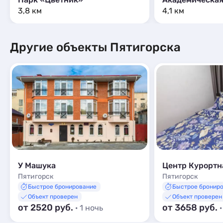
3,8 км
4,1 км
Другие объекты Пятигорска
У Машука
Пятигорск
Пятигорск
Быстрое бронирование
Быстрое бронир
Объект проверен
Объект проверен
от 2520 руб.
от 3658 руб.
· 1 ночь
·