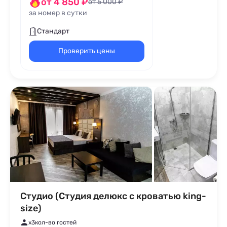
от 4 850 ₽
от 5 000 ₽
за номер в сутки
Стандарт
Проверить цены
Студио (Студия делюкс с кроватью king-
size)
x3
кол-во гостей