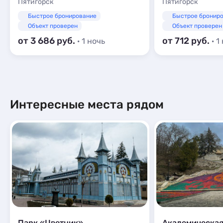
Пятигорск
Пятигорск
Быстрое бронирование
Быстрое бронир
Объект проверен
Объект проверен
от 3 686
от 712
· 1 ночь
· 1
Интересные места рядом
Парк «Цветник»
Академическая