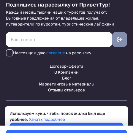
Подпишись на рассылку от ПриветТур!
Каждый месяц тысячи наших туристов получают:
Выгодные предложения от владельцев жилья,
путеводители по курортам, туристические лайфхаки
Настоящим даю
согласие
на рассылку
Договор-Оферта
О Компании
Блог
Маркетинговые материалы
Отзывы отельеров
Пользовательское соглашение
Используем куки, чтобы поиск жилья был еще
Обработка персональных данных
удобнее.
Узнать подробнее
Условия бронирования объектов
© 2017-2026 ПриветТур™
Принять
Российский сервис бронирования жилья, официальный сайт,