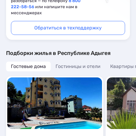
разобраться — по телефону
8 800
222-58-56
или напишите нам в
мессенджерах
Обратиться в техподдержку
Подборки жилья в Республике Адыгея
Гостевые дома
Гостиницы и отели
Квартиры 