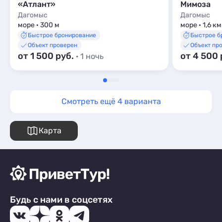
«Атлант»
Мимоза
Дагомыс
Дагомыс
море · 300 м
море · 1,6 км
Быстрое бронирование
Быстрое б
Объект проверен
Объект пр
от 1 500 руб.
от 4 500 
· 1 ночь
Смотреть ещё 4 варианта
Карта
Будь с нами в соцсетях