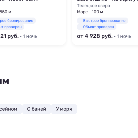
Телецкое озеро
 850 м
Море - 100 м
рое бронирование
Быстрое бронирование
кт проверен
Объект проверен
521
от 4 928
· 1 ночь
· 1 ночь
ям
ссейном
С баней
У моря