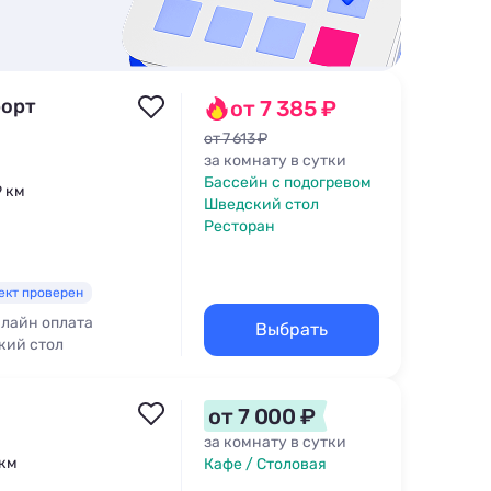
рорт
от 7 385 ₽
от 7 613 ₽
за комнату в сутки
Бассейн с подогревом
9 км
Шведский стол
Ресторан
ект проверен
лайн оплата
Выбрать
кий стол
от 7 000 ₽
за комнату в сутки
 км
Кафе / Столовая