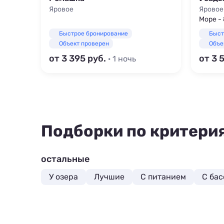
Яровое
Яровое
Море -
Быстрое бронирование
Быст
Объект проверен
Объе
от 3 395
от 3 
· 1 ночь
Подборки по критери
остальные
У озера
Лучшие
С питанием
С ба