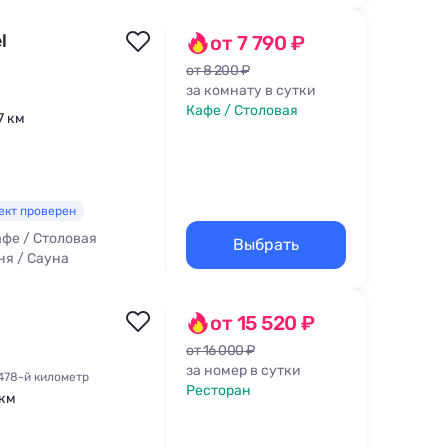
l
от 7 790 ₽
от 8 200 ₽
за комнату в сутки
Кафе / Столовая
7 км
ект проверен
фе / Столовая
Выбрать
ня / Сауна
от 15 520 ₽
от 16 000 ₽
за номер в сутки
478-й километр
Ресторан
 км