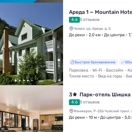
Ареда 1 — Mountain Hote
4.6
5 отзывов
Чемал, ур. Ареда, д. 5
До реки - 2,0 км • До центра - 7,
Быстрое бронирование
Объ
Парковка
Wi-Fi
Бассейн
Ка
Тихое место
Вид на горы
Ба
3
Парк-отель Шишка
4.6
5 отзывов
Манжерок, Р-256 Чуйский тракт, 
До реки - 10 м • До центра - 5,0