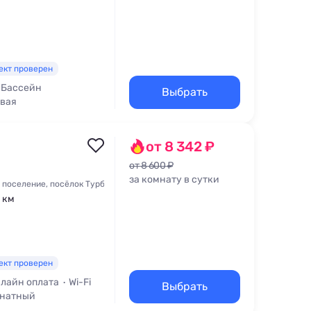
ект проверен
Бассейн
Выбрать
овая
от 8 342 ₽
от 8 600 ₽
за комнату в сутки
поселение, посёлок Турбаза Юность, Чуйская улица, 26
1 км
ект проверен
лайн оплата
Wi-Fi
Выбрать
натный