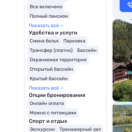
Все включено
Полный пансион
Показать всё
Завтрак включен
Удобства и услуги
Детское меню
Смена белья
Парковка
Заказное меню
Трансфер (платно)
Бассейн
Охраняемая территория
Открытый бассейн
Крытый бассейн
Показать всё
Бассейн с подогревом
Опции бронирования
Онлайн оплата
Можно с питомцами
Спорт и отдых
Экскурсии
Тренажерный зал