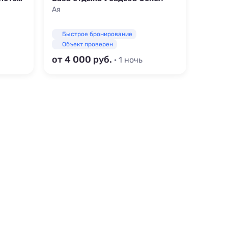
Ая
Чемал
Море -
Быстрое бронирование
Быс
Объект проверен
Объ
от 4 000
от 3
· 1 ночь