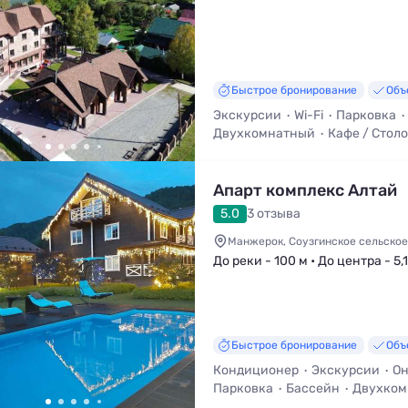
Быстрое бронирование
Объ
Экскурсии
Wi-Fi
Парковка
Двухкомнатный
Кафе / Стол
Детская площадка
Апарт комплекс Алтай
5.0
3 отзыва
Манжерок, Соузгинское сельское 
До реки - 100 м • До центра - 5,
Быстрое бронирование
Объ
Кондиционер
Экскурсии
Он
Парковка
Бассейн
Двухком