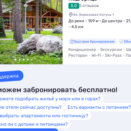
5.0
5 отзывов
Ая, Бирюзовая Катунь 1
До реки - 109 м • До центра - 2
- 4,5 км
Быстрое бронирование
Объ
Кондиционер
Экскурсии
Шв
Ресторан
Wi-Fi
Ski-Pass
Па
ддержка
ожем забронировать бесплатно!
ожете подобрать жильё у моря или в горах?
ие отели сейчас доступны?
Есть варианты с питанием?
 выбрать: апартаменты или гостиницу?
но ли с детьми и питомцами?