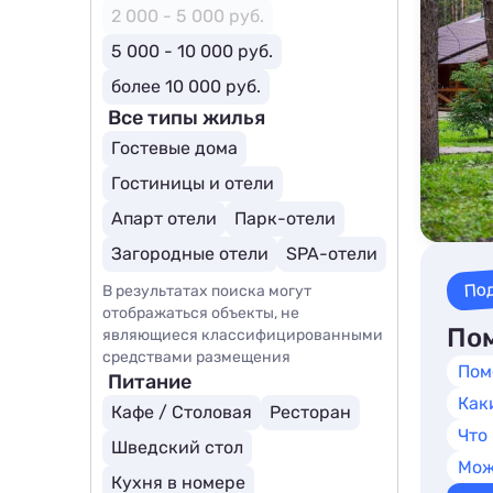
2 000 - 5 000 руб.
5 000 - 10 000 руб.
более 10 000 руб.
Все типы жилья
Гостевые дома
Гостиницы и отели
Апарт отели
Парк-отели
Загородные отели
SPA-отели
По
В результатах поиска могут
отображаться объекты, не
Пом
являющиеся классифицированными
средствами размещения
Пом
Питание
Как
Кафе / Столовая
Ресторан
Что
Шведский стол
Мож
Кухня в номере