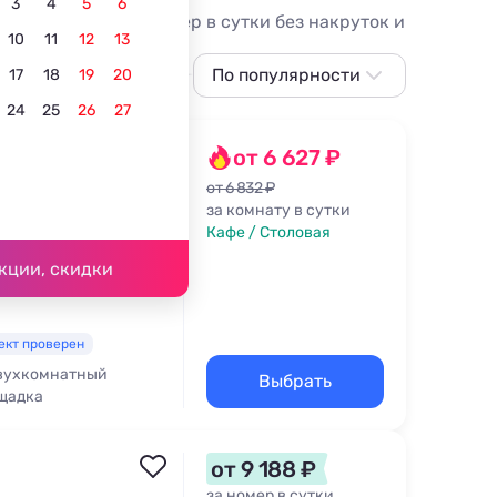
3
4
5
6
 от 6627 руб. за номер в сутки без накруток и
10
11
12
13
оря
Лучшие
Недорого
По популярности
17
18
19
20
24
25
26
27
По популярности
Сначала дешевле
ое
от 6 627 ₽
Сначала дороже
от 6 832 ₽
за комнату в сутки
Ближе к
Кафе / Столовая
подъёмнику
ика - 1,5 км
кции, скидки
Ближе к реке
По рейтингу
ект проверен
вухкомнатный
Выбрать
щадка
от 9 188 ₽
за номер в сутки