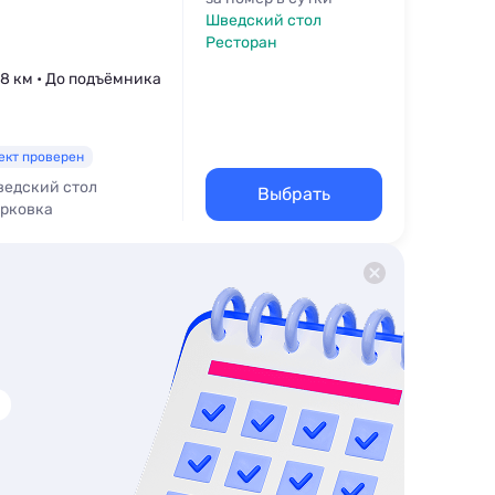
Шведский стол
Ресторан
1,8 км • До подъёмника
ект проверен
едский стол
Выбрать
рковка