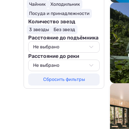
Чайник
Холодильник
Посуда и принадлежности
Количество звезд
3 звезды
Без звезд
Расстояние до подъёмника
Не выбрано
Расстояние до реки
Не выбрано
1500 м
Не выбрано
Не выбрано
Сбросить фильтры
50 м
100 м
200 м
500 м
800 м
1000 м