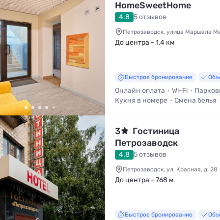
HomeSweetHome
4.8
5 отзывов
Петрозаводск, улица Маршала Ме
До центра - 1,4 км
Быстрое бронирование
Объ
Онлайн оплата
Wi-Fi
Парков
Кухня в номере
Смена белья
3
Гостиница
Петрозаводск
4.8
5 отзывов
Петрозаводск, ул. Красная, д. 28
До центра - 768 м
Быстрое бронирование
Объ