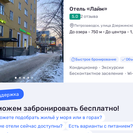
Отель «Лайм»
5.0
2 отзыва
Петрозаводск, улица Дзержинског
До озера - 750 м • До центра - 1
Быстрое бронирование
Объ
Кондиционер
Экскурсии
Бесконтактное заселение
Wi
Трансфер (платно)
Кухня в н
Баня / Сауна
ддержка
ожем забронировать бесплатно!
ожете подобрать жильё у моря или в горах?
ие отели сейчас доступны?
Есть варианты с питанием?