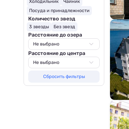
Холодильник
Чайник
Посуда и принадлежности
Количество звезд
3 звезды
Без звезд
Расстояние до озера
Не выбрано
Расстояние до центра
Не выбрано
500 м
Не выбрано
800 м
Не выбрано
Сбросить фильтры
1000 м
200 м
1500 м
500 м
800 м
1000 м
1500 м