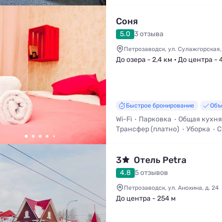
Детская кроватка
Соня
5.0
3 отзыва
Петрозаводск, ул. Сулажгорская, 
До озера - 2,4 км • До центра - 
Быстрое бронирование
Объ
Wi-Fi
Парковка
Общая кухня
Трансфер (платно)
Уборка
С
Работает зимой
3
Отель Petra
4.8
5 отзывов
Петрозаводск, ул. Анохина, д. 24
До центра - 254 м