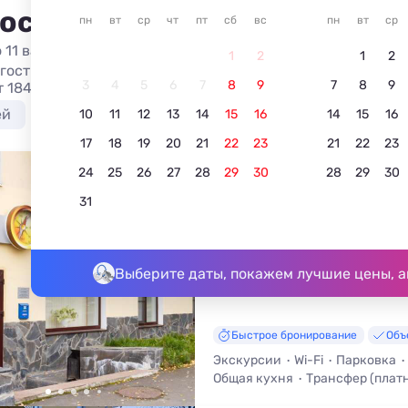
 остановиться в Республик
пн
вт
ср
чт
пт
сб
вс
пн
вт
ср
 11 вариантов жилья из 11
1
2
1
2
 гостиницах и отелях в Республике Карелии в 2026 недо
3
4
5
6
7
8
9
7
8
9
т 1843 руб/сутки. Отзывы, фото и описания, контакты вл
ей
С питанием
Лучшие
У озера
С бассе
10
11
12
13
14
15
16
14
15
16
17
18
19
20
21
22
23
21
22
23
24
25
26
27
28
29
30
28
29
30
«Ауринко»
31
5.0
3 отзыва
Петрозаводск, Набережная Гюлли
До озера - 400 м • До центра - 2
Выберите даты, покажем лучшие цены, а
Быстрое бронирование
Объ
Экскурсии
Wi-Fi
Парковка
Общая кухня
Трансфер (плат