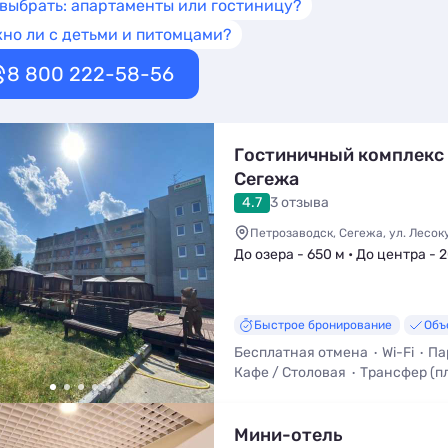
 выбрать: апартаменты или гостиницу?
но ли с детьми и питомцами?
8 800 222-58-56
Гостиничный комплекс
Сегежа
4.7
3 отзыва
Петрозаводск, Сегежа, ул. Лесоку
До озера - 650 м • До центра - 
Быстрое бронирование
Объ
Бесплатная отмена
Wi-Fi
Па
Кафе / Столовая
Трансфер (п
Баня / Сауна
Уборка
Мини-отель