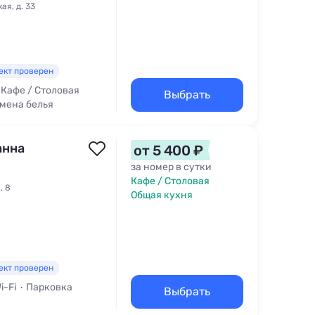
ая, д. 33
ект проверен
Кафе / Столовая
Выбрать
мена белья
анна
от 5 400 ₽
за номер в сутки
Кафе / Столовая
, 8
Общая кухня
ект проверен
i-Fi
Парковка
Выбрать