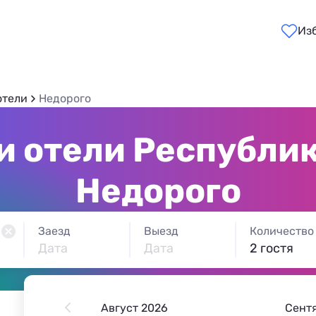
Из
отели
Недорого
и отели Республик
Недорого
Заезд
Выезд
Количество
Дата
Дата
2 гостя
Август 2026
Сент