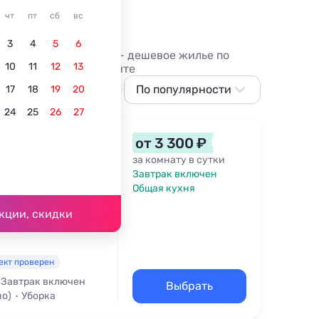
е Карелии
чт
пт
сб
вс
3
4
5
6
рого без посредников - дешевое жилье по
10
11
12
13
адельцев на нашем сайте
йном
У моря
В центре
По популярности
Для пенсионеров
17
18
19
20
24
25
26
27
По популярности
Сначала дешевле
от 3 300 ₽
Сначала дороже
за комнату в сутки
Завтрак включен
нга, 7
Ближе к озеру
Общая кухня
,3 км
Ближе к центру
кции, скидки
По рейтингу
ект проверен
Завтрак включен
Выбрать
но)
Уборка