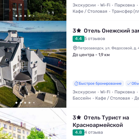
Экскурсии
Wi-Fi
Парковка
Кафе / Столовая
Трансфер (п
3
Отель Онежский за
4.4
5 отзывов
Петрозаводск, ул. Федосовой, д. 
До центра - 1,9 км
Быстрое бронирование
Объ
Экскурсии
Wi-Fi
Парковка
Бассейн
Кафе / Столовая
Д
3
Отель Турист на
Красноармейской
4.8
4 отзыва