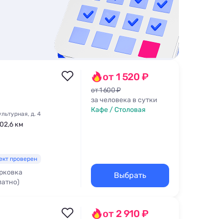
от 1 520 ₽
от 1 600 ₽
за человека в сутки
Кафе / Столовая
льтурная, д. 4
202,6 км
ект проверен
рковка
Выбрать
латно)
от 2 910 ₽