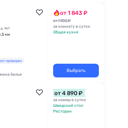
от 1 843 ₽
от 1 900 ₽
за комнату в сутки
д. 4к1
Общая кухня
4,5 км
ект проверен
Выбрать
мена белья
от 4 890 ₽
за номер в сутки
Шведский стол
Ресторан