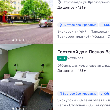
Петрозаводск, ул. Красноармейск
До центра - 124 м
Быстрое бронирование
Объ
Экскурсии
Wi-Fi
Парковка
Трансфер (платно)
Уборка
С
Гостевой дом Лесная В
4.8
5 отзывов
Сортавала, Комсомольская улица
До центра - 165 м
Быстрое бронирование
Объ
Экскурсии
Онлайн оплата
W
Кафе / Столовая
Общая кухня