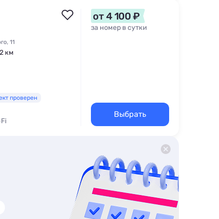
от 4 100 ₽
за номер в сутки
о, 11
,2 км
ект проверен
Выбрать
-Fi
омере