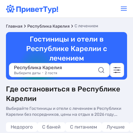
С лечением
Главная
Республика Карелия
Гостиницы и отели в
Республике Карелии с
лечением
Республика Карелия
Выберите даты
2 гостя
Где остановиться в Республике
Карелии
Выбирайте Гостиницы и отели с лечением в Республики
Карелии без посредников, цены на отдых в 2026 году,
реальные фото и отзывы туристов. Недорогие Гостиницы и
отели в Республики Карелии - более 346 вариантов, от 947
Недорого
С баней
С питанием
Лучшие
руб, жилье с кухней в номере, общей кухней и завтрак