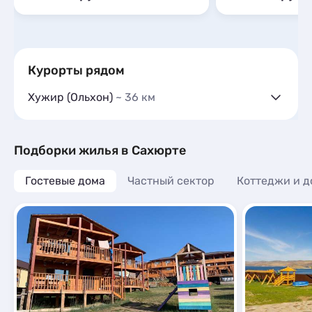
Курорты рядом
Хужир (Ольхон)
~ 36 км
Гостевые дома
19
Частный сектор
11
Гостиницы и отели
7
Подборки жилья в Сахюрте
Коттеджи и дома под ключ
21
Гостевые дома
Квартиры посуточно
Частный сектор
Коттеджи и д
6
Базы отдыха
4
Мини-отели
4
Шале
1