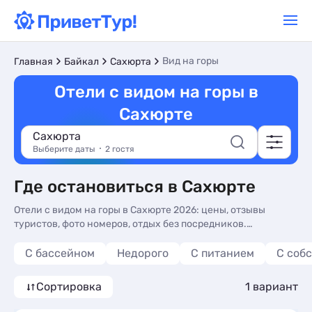
Вид на горы
Главная
Байкал
Сахюрта
Отели с видом на горы в
Сахюрте
Сахюрта
Выберите даты
2 гостя
Где остановиться в Сахюрте
Отели с видом на горы в Сахюрте 2026: цены, отзывы
туристов, фото номеров, отдых без посредников.
Бронируйте гостиницы в Сахюрте с панорамным видом на
горы и балконом.
С бассейном
Недорого
С питанием
С соб
Сортировка
1 вариант