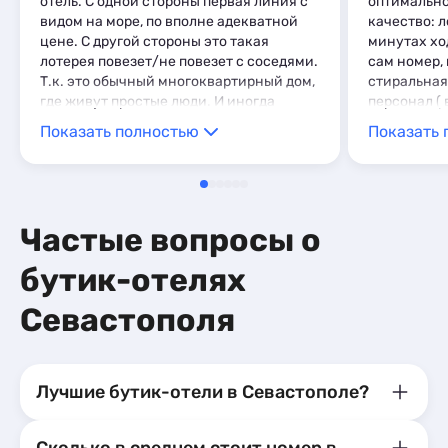
отель. С одной стороны первая линия с
оптимально
видом на море, по вполне адекватной
качество: л
цене. С другой стороны это такая
минутах хо
лотерея повезет/не повезет с соседями.
сам номер,
Т.к. это обычный многоквартирный дом,
стиральная 
где живут простые люди. И иногда
персонал (
собственники могут устраивать у себя
уборка и т.
Показать полностью
Показать 
дома дискотеки в квартире до 6 утра.
что раньше
Спа понравился. Большой бассейн,
место. В с
много разных бань/хаммамов. В общем
снова сюда
и целом вроде понравилось, но второй
раз я вряд ли бы сюда приехал.
Частые вопросы о
бутик-отелях
Севастополя
Лучшие бутик-отели в Севастополе?