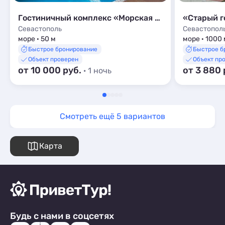
Гостиничный комплекс «Морская Феерия»
«Старый г
Севастополь
Севастопол
море · 50 м
море · 1000 
Быстрое бронирование
Быстрое б
Объект проверен
Объект пр
от 10 000 руб.
от 3 880 
· 1 ночь
Смотреть ещё 5 вариантов
Карта
Будь с нами в соцсетях