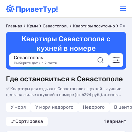
C кух
Главная
Крым
Севастополь
Квартиры посуточно
Квартиры Севастополя с
кухней в номере
Севастополь
Выберите даты
2 гостя
Где остановиться в Севастополе
✅ Квартиры для отдыха в Севастополе с кухней - лучшие
цены на жилье с кухней в номере (от 6294 руб.), отзывы
туристов, фотографии объектов.
У моря
У моря недорого
Недорого
В цент
Сортировка
1 вариант