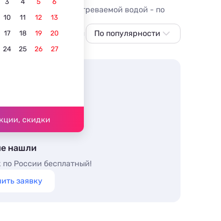
3
4
5
6
е и закрытые, с подогреваемой водой - по
10
11
12
13
учшие
C кухней в номере
По популярности
17
18
19
20
24
25
26
27
По популярности
Сначала дешевле
Сначала дороже
Ближе к Байкалу
Ближе к центру
кции, скидки
По рейтингу
не нашли
 по России бесплатный!
ить заявку