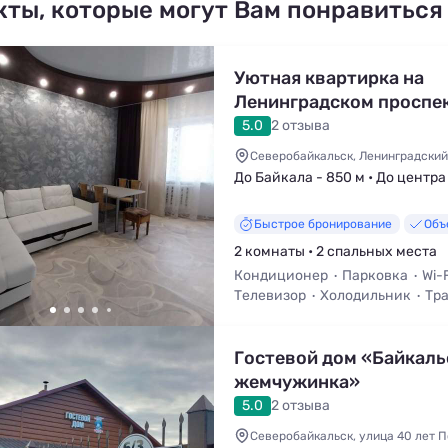
кты, которые могут Вам понравиться
Уютная квартирка на
Ленинградском проспе
5.0
2 отзыва
Северобайкальск, Ленинградский 
До Байкала - 850 м • До центра 
Быстрое бронирование
Объ
2 комнаты • 2 спальных места
Кондиционер
Парковка
Wi-F
Телевизор
Холодильник
Тра
Гостевой дом «Байкаль
жемчужинка»
5.0
2 отзыва
Северобайкальск, улица 40 лет П