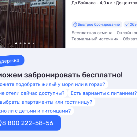
До Байкала - 4,0 км • До центра
Быстрое бронирование
Объ
Бесплатная отмена
Онлайн о
Термальный источник
Обяза
Wi-Fi
Парковка
Заказное м
ддержка
ожем забронировать бесплатно!
ожете подобрать жильё у моря или в горах?
ие отели сейчас доступны?
Есть варианты с питанием?
 выбрать: апартаменты или гостиницу?
но ли с детьми и питомцами?
8 800 222-58-56