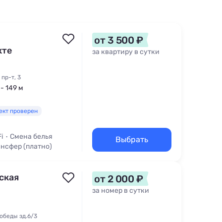
от 3 500 ₽
кте
за квартиру в сутки
пр-т, 3
- 149 м
ект проверен
i
Смена белья
Выбрать
нсфер (платно)
ская
от 2 000 ₽
за номер в сутки
обеды зд.6/3