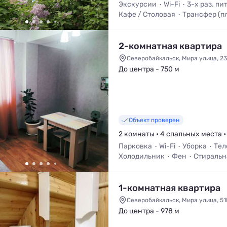
Экскурсии
Wi-Fi
3-х раз. пи
Кафе / Столовая
Трансфер (п
Мангал / Барбекю
2-комнатная квартира
Северобайкальск, Мира улица, 23
До центра - 750 м
Объект проверен
2 комнаты • 4 спальных места •
Парковка
Wi-Fi
Уборка
Тел
Холодильник
Фен
Стиральн
1-комнатная квартира
Северобайкальск, Мира улица, 5
До центра - 978 м