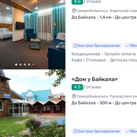
4.5
2 отзыва
Северобайкальск, Апрелький пере
До Байкала - 1,4 км • До центра
Быстрое бронирование
Объ
Кондиционер
Онлайн оплата
Кафе / Столовая
Детская пло
Трансфер (платно)
«Дом у Байкала»
4.5
2 отзыва
Северобайкальск, Проезд Нептун
До Байкала - 500 м • До центра 
Быстрое бронирование
Объ