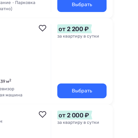
тание
Парковка
Выбрать
латно)
от 2 200 ₽
за квартиру в сутки
2
 39 м
евизор
Выбрать
ая машина
от 2 000 ₽
1М
за квартиру в сутки