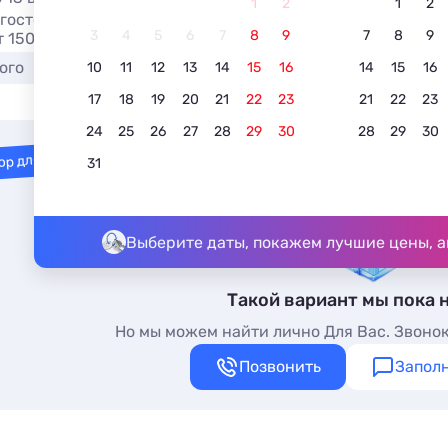
1
2
1
2
 гостевом доме с бассейном в Северобайкальске, открыты
3
4
5
6
7
8
9
7
8
9
т 1500 руб/сутки бронируйте без посредников на сайте
ого
Для отдыха с детьми
С видом на море
Л
10
11
12
13
14
15
16
14
15
16
17
18
19
20
21
22
23
21
22
23
24
25
26
27
28
29
30
28
29
30
ор для вас
31
Выберите даты, покажем лучшие цены, а
Такой вариант мы пока 
Но мы можем найти лично Для Вас. Звонок
Позвонить
Заполн