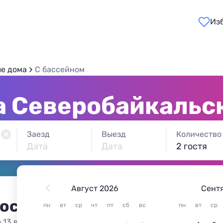
Из
ые дома
С бассейном
а Северобайкальск
Заезд
Выезд
Количество
Дата
Дата
2 гостя
Август 2026
Сент
 остановиться в Северобай
пн
вт
ср
чт
пт
сб
вс
пн
вт
ср
 13 вариантов жилья из 13