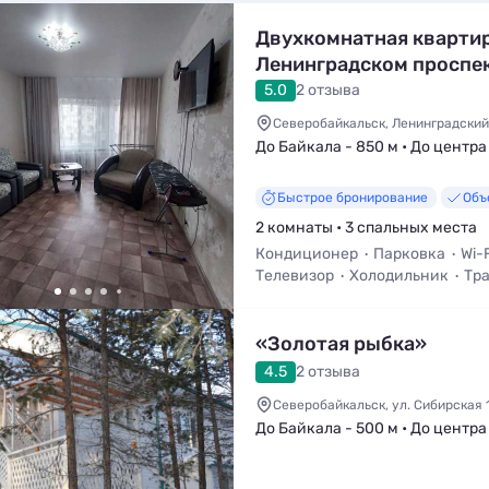
Двухкомнатная квартир
Ленинградском проспек
5.0
2 отзыва
Северобайкальск, Ленинградский 
До Байкала - 850 м • До центра 
Быстрое бронирование
Объ
2 комнаты • 3 спальных места
Кондиционер
Парковка
Wi-F
Телевизор
Холодильник
Тра
«Золотая рыбка»
4.5
2 отзыва
Северобайкальск, ул. Сибирская 
До Байкала - 500 м • До центра 