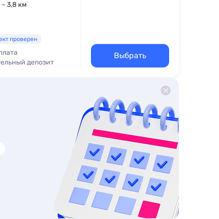
 - 3,8 км
ект проверен
плата
Выбрать
тельный депозит
еню