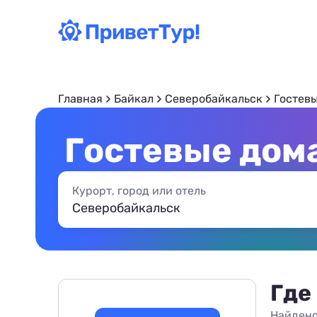
Главная
Байкал
Северобайкальск
Гостев
Гостевые дом
Курорт, город или отель
Где
Найдено