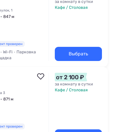
за комнату в сутки
Кафе / Столовая
улок, 1
 - 847 м
ект проверен
Wi-Fi
Парковка
Выбрать
щадка
от 2 100 ₽
за комнату в сутки
Кафе / Столовая
а 3
- 871 м
ект проверен