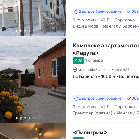
Быстрое бронирование
Объ
Экскурсии
Wi-Fi
Парковка
Вид на море
Мангал / Барбек
Комплекс апартаменто
«Радуга»
4.8
4 отзыва
Северобайкальск, Мира, 42Б
До Байкала - 1000 м • До центр
Быстрое бронирование
Объ
Экскурсии
Wi-Fi
Парковка
Трансфер (платно)
Мангал / 
Кухня в номере
«Пилигрим»