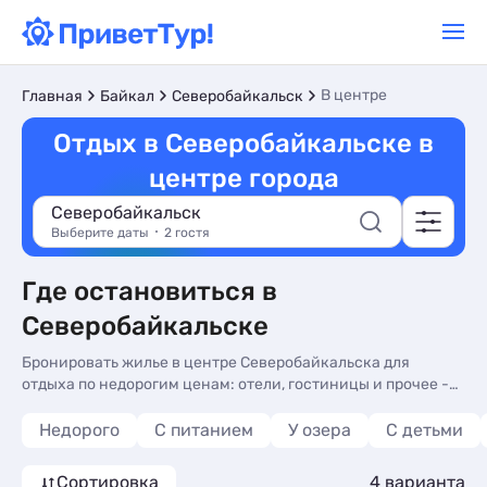
В центре
Главная
Байкал
Северобайкальск
Отдых в Северобайкальске в
центре города
Северобайкальск
Выберите даты
2 гостя
Где остановиться в
Северобайкальске
Бронировать жилье в центре Северобайкальска для
отдыха по недорогим ценам: отели, гостиницы и прочее -
отзывы туристов и фото. Жилье в центре
Северобайкальска - более 10 вариантов, от 3000 руб,
Недорого
С питанием
У озера
С детьми
номера с трансфером (платно), сменой белья и видом на
горы.
Сортировка
4 варианта