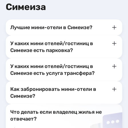
Апартаменты
6
Симеиза
Мини-отели
1
Лучшие мини-отели в Симеизе?
У каких мини отелей/гостиниц в
Симеизе есть парковка?
У каких мини отелей/гостиниц в
Симеизе есть услуга трансфера?
Как забронировать мини-отели в
Симеизе?
Что делать если владелец жилья не
отвечает?