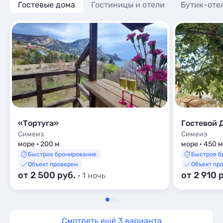
Гостевые дома
Гостиницы и отели
Бутик-оте
«Тортуга»
Гостевой 
Симеиз
Симеиз
море · 200 м
море · 450 м
Быстрое бронирование
Быстрое б
Объект проверен
Объект пр
от 2 500 руб.
от 2 910 
· 1 ночь
Смотреть ещё 3 варианта