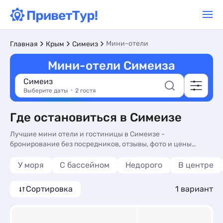
Мини-отели
Главная
Крым
Симеиз
Мини-отели Симеиза
Симеиз
Выберите даты
2 гостя
Где остановиться в Симеизе
Лучшие мини отели и гостиницы в Симеизе -
бронирование без посредников, отзывы, фото и цены
номеров за 2026. Отдых у моря недорого в мини
гостиницах - более 10 вариантов, от 2823 руб, номера с
У моря
С бассейном
Недорого
В центре
трансфером (платно), сменой белья и онлайн оплатой.
Сортировка
1 вариант