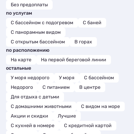
Без предоплаты
по услугам
С бассейном с подогревом
С баней
С панорамным видом
С открытым бассейном
В горах
по расположению
На карте
На первой береговой линии
остальные
У моря недорого
У моря
С бассейном
Недорого
С питанием
В центре
Для отдыха с детьми
С домашними животными
С видом на море
Акции и скидки
Лучшие
C кухней в номере
С кредитной картой