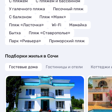
С пляжем
С пляжем и бассейном
У галечного пляжа
Песочный пляж
С балконом
Пляж «Маяк»
Пляж «Ласточка»
Wi-Fi
Мамайка
Бытха
Пляж «Ставрополье»
Парк «Ривьера»
Приморский пляж
Подборки жилья в Сочи
Гостевые дома
Гостиницы и отели
Коттеджи 