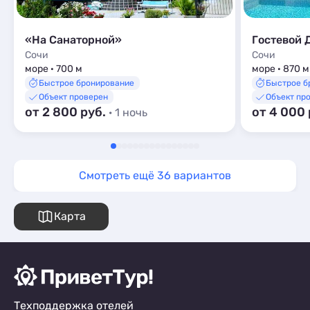
«На Санаторной»
Гостевой 
Сочи
Сочи
море · 700 м
море · 870 м
Быстрое бронирование
Быстрое б
Объект проверен
Объект пр
от 2 800 руб.
от 4 000
· 1 ночь
Смотреть ещё 36 вариантов
Карта
Техподдержка отелей