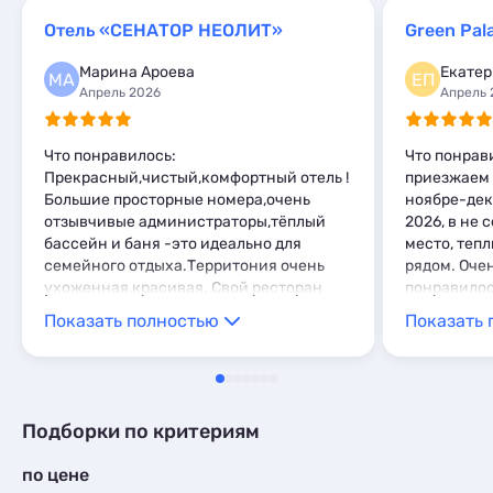
Эллинги
10
Квартиры посуточно
7
Мини-отели
1
Комнаты
Отель «СЕНАТОР НЕОЛИТ»
Green Pal
3
Комнаты
1
Апартаменты
10
Марина Ароева
Екатер
МА
ЕП
Мини-отели
7
Апрель 2026
Апрель 
Пансионаты
1
Что понравилось:
Что понрав
Прекрасный,чистый,комфортный отель !
приезжаем 
Большие просторные номера,очень
ноябре-дек
отзывчивые администраторы,тёплый
2026, в не 
бассейн и баня -это идеально для
место, теп
семейного отдыха.Территония очень
рядом. Очен
ухоженная,красивая. Свой ресторан
понравилось
очень кстати ,т.к.в округе покушать
понравилось
Показать полностью
Показать 
негде.Уборка в номерах каждый день-
очень приятно! Я бы поставила отелю
уровень 5 звезд! Что не понравилось:
Пожалуй,только собачки-пустолайки
-не давали выспаться всласть)
Подборки по критериям
по цене