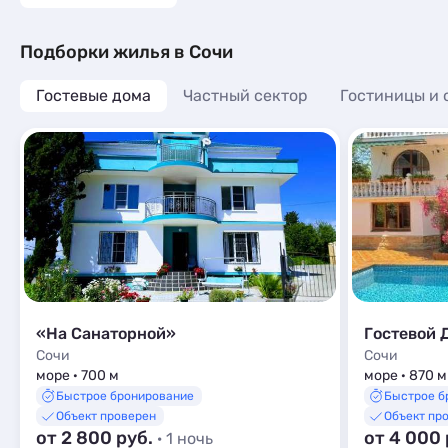
Апартаменты
10
Мини-отели
7
Подборки жилья в Сочи
Пансионаты
1
Гостевые дома
Частный сектор
Гостиницы и 
«На Санаторной»
Гостевой 
Сочи
Сочи
море · 700 м
море · 870 м
Быстрое бронирование
Быстрое б
Объект проверен
Объект пр
от 2 800 руб.
от 4 000
· 1 ночь