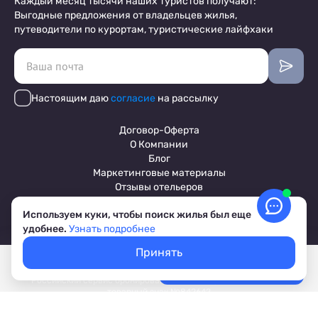
Каждый месяц тысячи наших туристов получают:
Выгодные предложения от владельцев жилья,
путеводители по курортам, туристические лайфхаки
Настоящим даю
согласие
на рассылку
Договор-Оферта
О Компании
Блог
Маркетинговые материалы
Отзывы отельеров
Используем куки, чтобы поиск жилья был еще
удобнее.
Узнать подробнее
Пользовательское соглашение
Обработка персональных данных
Принять
Условия бронирования объектов
Покажем свободное жилье
Выбрать даты
© 2017-2026 ПриветТур™
Лучшие цены, акции, скидки
Российский сервис бронирования жилья, официальный сайт,
товарный знак №842642